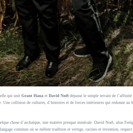
elle qui unit
Grant Haua
et
David Noël
dépasse le simple terrain de l’affinité
. Une collision de cultures, d’histoires et de forces intérieures qui redonne au 
elque chose d’archaïque, une matière presque minérale. David Noël, alias Fee
 langage commun où se mêlent tradition et vertige, racines et invention, respect 