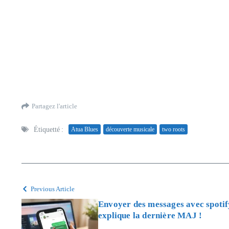
Partagez l'article
Étiquetté :
Atua Blues
découverte musicale
two roots
Previous Article
Envoyer des messages avec spotify
explique la dernière MAJ !