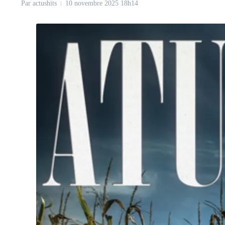
Par
actushits
10 novembre 2025
18h14