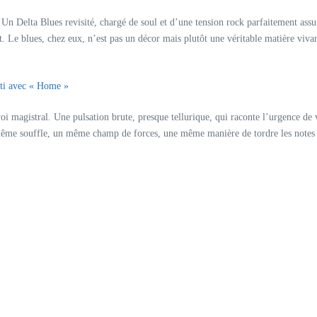
. Un Delta Blues revisité, chargé de soul et d’une tension rock parfaitement ass
ut. Le blues, chez eux, n’est pas un décor mais plutôt une véritable matière vivan
uti avec « Home »
agistral. Une pulsation brute, presque tellurique, qui raconte l’urgence de vivre
même souffle, un même champ de forces, une même manière de tordre les notes p