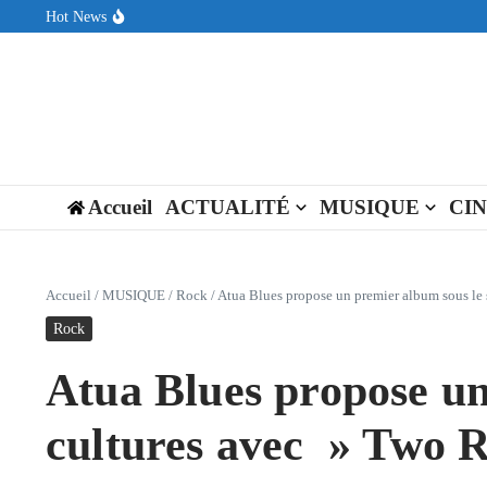
Aller au contenu
Hot News
Sin Circuit sort « Pay My Tuition », un titre dance-pop au ton est
Seth Walker transforme la douleur en hymne lumineux avec « Rear
ENNORD signe un moment de renouveau avec son nouveau titre 
Accueil
ACTUALITÉ
MUSIQUE
CI
Accueil
/
MUSIQUE
/
Rock
/
Atua Blues propose un premier album sous le 
Rock
Atua Blues propose un
cultures avec » Two R