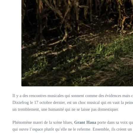
Il y a des rencontres musicales qui sonnent comme des évidences mais c
Dixiefrog le 17 octobre dernier, est un choc musical qui en vaut la peine
un tremblement, une humanité qui ne se laisse pas domestiquer.
Phénomène maori de la scène blues,
Grant Haua
porte dans sa voix qu
qui ouvre l’espace plutôt qu’elle ne le referme. Ensemble, ils créent un