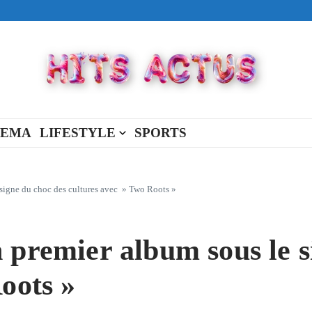
ival made in USA
view Full Of You »
« New Day »
NEMA
LIFESTYLE
SPORTS
signe du choc des cultures avec » Two Roots »
 premier album sous le s
oots »