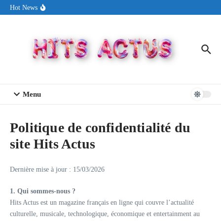
Aller au contenu
Sin Circuit sort « Pay My Tuition », un titre dance-pop au ton
Hot News
estival made in USA
Seth Walker transforme la douleur en hymne lumineux avec
« Rearview Full Of You »
ENNORD signe un moment de renouveau avec son nouveau titre
« New Day »
Menu
Politique de confidentialité du
site Hits Actus
Dernière mise à jour : 15/03/2026
1. Qui sommes-nous ?
Hits Actus est un magazine français en ligne qui couvre l’actualité
culturelle, musicale, technologique, économique et entertainment au