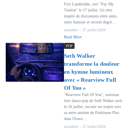
Fort Lauderdale, sort "Pay My
Tuition" le 17 juillet. Un titre
inspiré de discussions entre amis,
entre humour et second degré....
actushits
27 juillet 2026
Read More
POP
Seth Walker
transforme la douleur
en hymne lumineux
avec « Rearview Full
Of You »
"Rearview Full Of You", nouveau
titre dance-pop de Seth Walker sorti
le 10 juillet, raconte ses trajets vers
sa mère atteinte de Parkinson Plus
dans l'Iowa....
actushits
27 juillet 2026