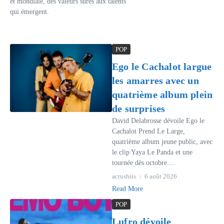
et mondiale, des valeurs sûres aux talents
qui émergent.
POP
Ego le Cachalot largue
les amarres avec un
quatrième album plein
de surprises
David Delabrosse dévoile Ego le
Cachalot Prend Le Large,
quatrième album jeune public, avec
le clip Yaya Le Panda et une
tournée dès octobre....
actushits
6 août 2026
Read More
POP
Lufro dévoile