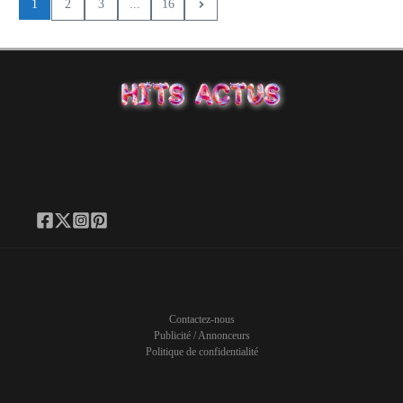
1
2
3
...
16
Contactez-nous
Publicité / Annonceurs
Politique de confidentialité