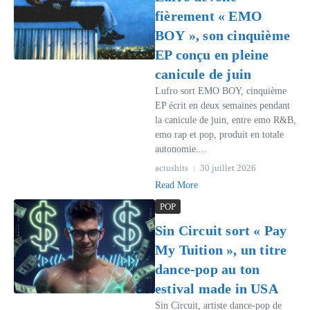
fièrement « EMO
BOY », son cinquième
EP conçu en pleine
canicule de juin
Lufro sort EMO BOY, cinquième
EP écrit en deux semaines pendant
la canicule de juin, entre emo R&B,
emo rap et pop, produit en totale
autonomie....
actushits
30 juillet 2026
Read More
POP
Sin Circuit sort « Pay
My Tuition », un titre
dance-pop au ton
estival made in USA
Sin Circuit, artiste dance-pop de