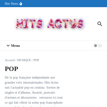
Aller au contenu
Sin Circuit sort « Pay My Tuition », un titre dance-pop au ton
Hot News
estival made in USA
Seth Walker transforme la douleur en hymne lumineux avec
« Rearview Full Of You »
ENNORD signe un moment de renouveau avec son nouveau titre
« New Day »
Menu
Accueil
/
MUSIQUE
/
POP
POP
De la pop française indépendante aux
grandes voix internationales, Hits Actus
suit l'actualité pop en continu. Sorties de
singles et d'albums, Awards, portraits
d'artistes et découvertes : retrouvez ici tout
ce qui fait vibrer la scène pop francophone