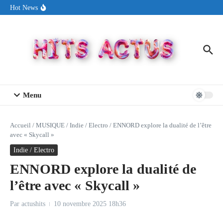
Aller au contenu
Sin Circuit sort « Pay My Tuition », un titre dance-pop au ton
Hot News
estival made in USA
Seth Walker transforme la douleur en hymne lumineux avec
« Rearview Full Of You »
ENNORD signe un moment de renouveau avec son nouveau titre
« New Day »
Menu
Accueil
/
MUSIQUE
/
Indie / Electro
/
ENNORD explore la dualité de l’être
avec « Skycall »
Indie / Electro
ENNORD explore la dualité de
l’être avec « Skycall »
Par
actushits
10 novembre 2025
18h36