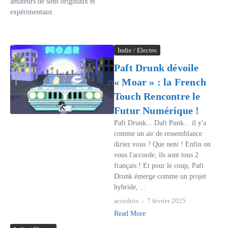
amateurs de sons originaux et
expérimentaux
Indie / Electro
Paft Drunk dévoile
« Moar » : la French
Touch Rencontre le
Futur Numérique !
Paft Drunk... Daft Punk... il y'a
comme un air de ressemblance
diriez vous ? Que neni ! Enfin on
vous l'accorde, ils sont tous 2
français ! Et pour le coup, Paft
Drunk émerge comme un projet
hybride, ...
actushits
7 février 2025
Read More