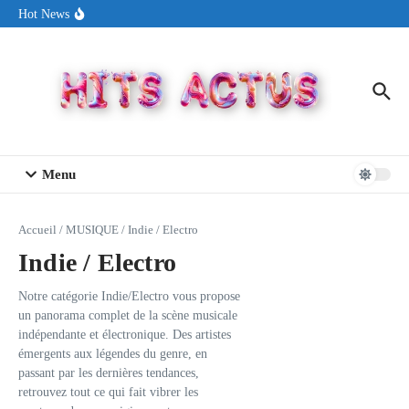
Aller au contenu
Sin Circuit sort « Pay My Tuition », un titre dance-pop au ton
Hot News
estival made in USA
Seth Walker transforme la douleur en hymne lumineux avec
« Rearview Full Of You »
ENNORD signe un moment de renouveau avec son nouveau titre
« New Day »
Menu
Accueil
/
MUSIQUE
/
Indie / Electro
Indie / Electro
Notre catégorie Indie/Electro vous propose
un panorama complet de la scène musicale
indépendante et électronique. Des artistes
émergents aux légendes du genre, en
passant par les dernières tendances,
retrouvez tout ce qui fait vibrer les