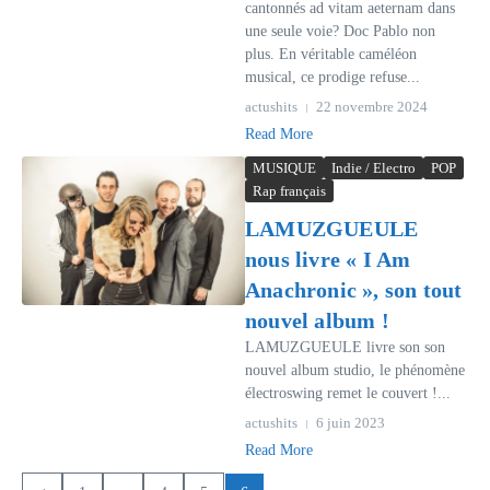
cantonnés ad vitam aeternam dans
une seule voie? Doc Pablo non
plus. En véritable caméléon
musical, ce prodige refuse...
actushits
22 novembre 2024
Read More
MUSIQUE
Indie / Electro
POP
Rap français
LAMUZGUEULE
nous livre « I Am
Anachronic », son tout
nouvel album !
LAMUZGUEULE livre son son
nouvel album studio, le phénomène
électroswing remet le couvert !...
actushits
6 juin 2023
Read More