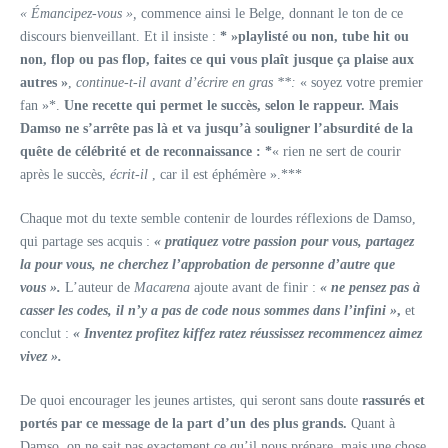
« Émancipez-vous »,
commence ainsi le Belge, donnant le ton de ce
discours bienveillant. Et il insiste :
* »playlisté ou non, tube hit ou
non, flop ou pas flop, faites ce qui vous plaît jusque ça plaise aux
autres »
,
continue-t-il avant d’écrire en gras **:
« soyez votre premier
fan »*.
Une recette qui permet le succès, selon le rappeur. Mais
Damso ne s’arrête pas là et va jusqu’à souligner l’absurdité de la
quête de célébrité et de reconnaissance : *
« rien ne sert de courir
après le succès,
écrit-il
, car il est éphémère ».***
Chaque mot du texte semble contenir de lourdes réflexions de Damso,
qui partage ses acquis :
« pratiquez votre passion pour vous, partagez
la pour vous, ne cherchez l’approbation de personne d’autre que
vous ».
L’auteur de
Macarena
ajoute avant de finir :
« ne pensez pas à
casser les codes, il n’y a pas de code nous sommes dans l’infini »
,
et
conclut :
« Inventez profitez kiffez ratez réussissez recommencez aimez
vivez ».
De quoi encourager les jeunes artistes, qui seront sans doute
rassurés et
portés par ce message de la part d’un des plus grands.
Quant à
Damso, on ne sait pas exactement ce qu’il nous prépare, mais une chose