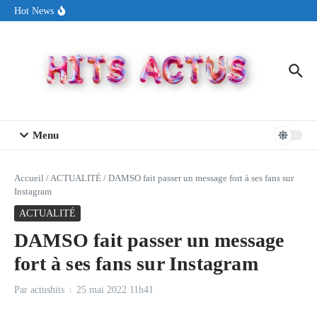
Aller au contenu
Sin Circuit sort « Pay My Tuition », un titre dance-pop au ton
Hot News
estival made in USA
Seth Walker transforme la douleur en hymne lumineux avec
« Rearview Full Of You »
ENNORD signe un moment de renouveau avec son nouveau titre
« New Day »
Menu
Accueil
/
ACTUALITÉ
/
DAMSO fait passer un message fort à ses fans sur
Instagram
ACTUALITÉ
DAMSO fait passer un message
fort à ses fans sur Instagram
Par
actushits
25 mai 2022
11h41