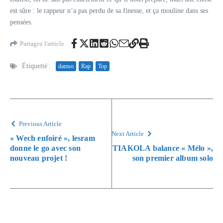
est sûre : le rappeur n’a pas perdu de sa finesse, et ça mouline dans ses
pensées.
Partagez l'article
Étiquetté :
damso
Rap
Top
Previous Article
Next Article
« Wech enfoiré », lesram
donne le go avec son
TIAKOLA balance « Mélo »,
nouveau projet !
son premier album solo