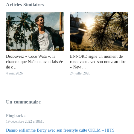
Articles Similaires
Découvrez « Coco Wata », la
ENNORD signe un moment de
chanson que Naâman avait laissée
renouveau avec son nouveau titre
de c ...
« New ...
4 août 2026
24 juillet 2026
Un commentaire
Pingback :
19 décembre 2022 a 18h15
Damso enflamme Bercy avec son freestyle culte OKLM – HITS