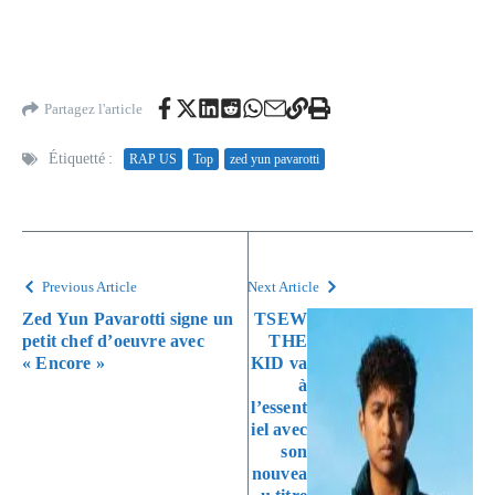
Partagez l'article
Étiquetté :
RAP US
Top
zed yun pavarotti
Previous Article
Next Article
Zed Yun Pavarotti signe un
TSEW
petit chef d’oeuvre avec
THE
« Encore »
KID va
à
l’essent
iel avec
son
nouvea