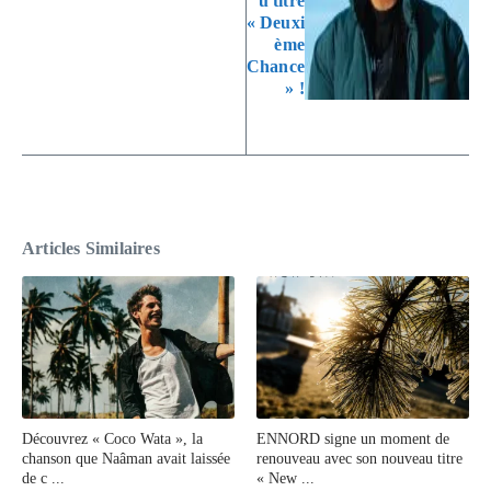
u titre
« Deuxi
ème
Chance
» !
Articles Similaires
Découvrez « Coco Wata », la
ENNORD signe un moment de
chanson que Naâman avait laissée
renouveau avec son nouveau titre
de c ...
« New ...