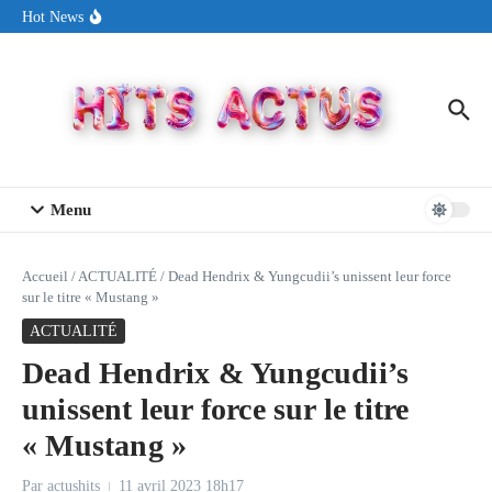
Aller au contenu
Sin Circuit sort « Pay My Tuition », un titre dance-pop au ton
Hot News
estival made in USA
Seth Walker transforme la douleur en hymne lumineux avec
« Rearview Full Of You »
ENNORD signe un moment de renouveau avec son nouveau titre
« New Day »
Menu
Accueil
/
ACTUALITÉ
/
Dead Hendrix & Yungcudii’s unissent leur force
sur le titre « Mustang »
ACTUALITÉ
Dead Hendrix & Yungcudii’s
unissent leur force sur le titre
« Mustang »
Par
actushits
11 avril 2023
18h17