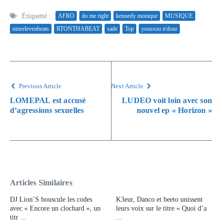
Étiquetté :
AFRO
do me right
kennedy monique
MUSIQUE
nineelevenbeats
RTONTHABEAT
sade
Top
youssou n'dour
Previous Article
Next Article
LOMEPAL est accusé
LUDEO voit loin avec son
d’agressions sexuelles
nouvel ep « Horizon »
Articles Similaires
DJ Lion’S bouscule les codes
K3eur, Danco et beeto unissent
avec « Encore un clochard », un
leurs voix sur le titre « Quoi d’a
titr ...
...