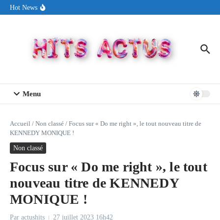
Aller au contenu
Sin Circuit sort « Pay My Tuition », un titre dance-pop au ton
Hot News
estival made in USA
Seth Walker transforme la douleur en hymne lumineux avec
« Rearview Full Of You »
ENNORD signe un moment de renouveau avec son nouveau titre
« New Day »
Menu
Accueil
/
Non classé
/
Focus sur « Do me right », le tout nouveau titre de
KENNEDY MONIQUE !
Non classé
Focus sur « Do me right », le tout
nouveau titre de KENNEDY
MONIQUE !
Par
actushits
27 juillet 2023
16h42