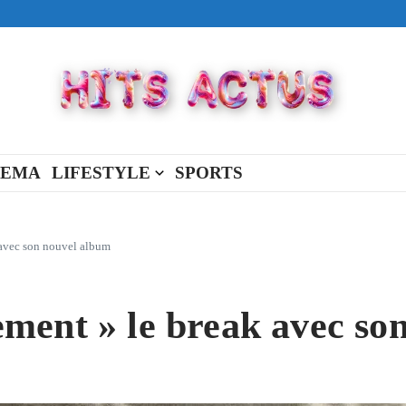
ival made in USA
view Full Of You »
« New Day »
NEMA
LIFESTYLE
SPORTS
 avec son nouvel album
ment » le break avec so