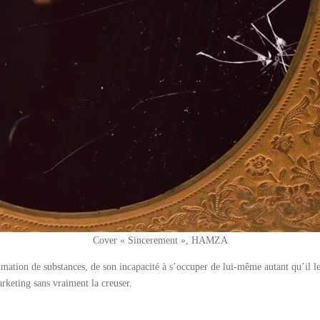
Cover « Sincerement », HAMZA
tion de substances, de son incapacité à s’occuper de lui-même autant qu’il le 
keting sans vraiment la creuser.