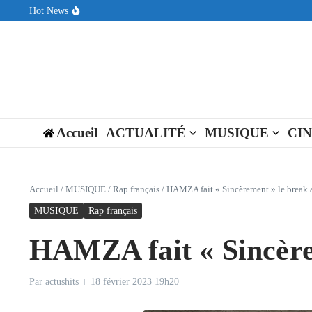
Aller au contenu
Hot News
Sin Circuit sort « Pay My Tuition », un titre dance-pop au ton est
Seth Walker transforme la douleur en hymne lumineux avec « Rear
ENNORD signe un moment de renouveau avec son nouveau titre 
Accueil
ACTUALITÉ
MUSIQUE
CI
Accueil
/
MUSIQUE
/
Rap français
/
HAMZA fait « Sincèrement » le break
MUSIQUE
Rap français
HAMZA fait « Sincère
Par
actushits
18 février 2023
19h20