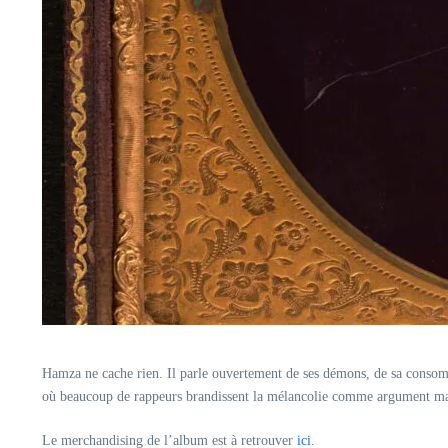
Hamza ne cache rien. Il parle ouvertement de ses démons, de sa consomma
où beaucoup de rappeurs brandissent la mélancolie comme argument mar
Le merchandising de l’album est à retrouver
ici
.