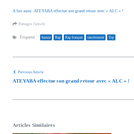
A lire aussi :ATEYABA effectue son grand retour avec « ALC » !
Partagez l'article
Étiquetté :
hamza
Rap
Rap français
sincèrement
Top
Previous Article
ATEYABA effectue son grand retour avec « ALC » !
Articles Similaires