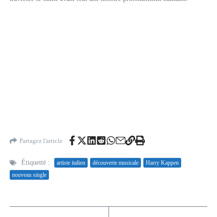
Partagez l'article
Étiquetté :
artiste italien
découverte musicale
Harry Kappen
nouveau single