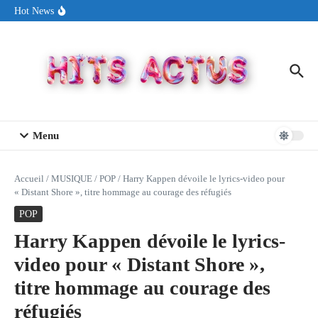
Aller au contenu
Sin Circuit sort « Pay My Tuition », un titre dance-pop au ton
Hot News
estival made in USA
Seth Walker transforme la douleur en hymne lumineux avec
« Rearview Full Of You »
ENNORD signe un moment de renouveau avec son nouveau titre
« New Day »
Menu
Accueil
/
MUSIQUE
/
POP
/
Harry Kappen dévoile le lyrics-video pour
« Distant Shore », titre hommage au courage des réfugiés
POP
Harry Kappen dévoile le lyrics-
video pour « Distant Shore »,
titre hommage au courage des
réfugiés