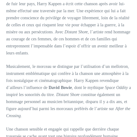
de fuir leur pays, Harry Kappen a écrit cette chanson après avoir lui-
même effectué une traversée par la mer. Une expérience qui lui a fait
prendre conscience du privilège de voyager librement, loin de la réalité
de celles et ceux qui risquent leur vie pour échapper à la guerre, à la
misère ou aux persécutions. Avec
Distant Shore
, l’artiste rend hommage
au courage de ces femmes, de ces hommes et de ces familles qui
entreprennent l’impensable dans l’espoir d’offrir un avenir meilleur à
leurs enfants.
Musicalement, le morceau se distingue par l’utilisation d’un mellotron,
instrument emblématique qui confère à la chanson une atmosphère à la
fois nostalgique et cinématographique. Harry Kappen revendique
d’ailleurs l’influence de
David Bowie
, dont le mythique
Space Oddity
a
inspiré les sonorités du titre.
Distant Shore
constitue également un
hommage personnel au musicien britannique, disparu il y a dix ans, et
figure aujourd’hui parmi les morceaux préférés de l’artiste sur
After the
Crossing
.
Une chanson sensible et engagée qui rappelle que derrière chaque
traversée se cache avant tout une histoire profondément humaine.