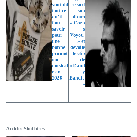
vout dit
re sort
tout ce
son
qu’il
album
faut
« Corp
savoir
s
pour
Voyou
une
» et
bonne
dévoile
promot
le clip
ion
de
musical
« Dand
e en
y
2026
Bandit
»
Articles Similaires