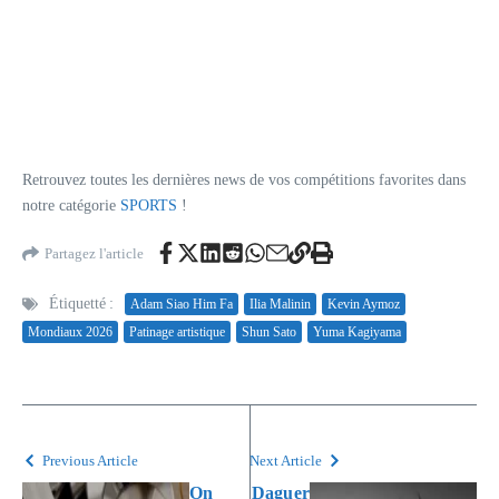
Retrouvez toutes les dernières news de vos compétitions favorites dans
notre catégorie
SPORTS
!
Partagez l'article
Étiquetté :
Adam Siao Him Fa
Ilia Malinin
Kevin Aymoz
Mondiaux 2026
Patinage artistique
Shun Sato
Yuma Kagiyama
Previous Article
Next Article
On
Daguer