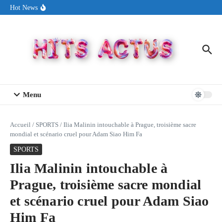
Aller au contenu
Sin Circuit sort « Pay My Tuition », un titre dance-pop au ton
Hot News
estival made in USA
Seth Walker transforme la douleur en hymne lumineux avec
« Rearview Full Of You »
ENNORD signe un moment de renouveau avec son nouveau titre
« New Day »
Menu
Accueil
/
SPORTS
/
Ilia Malinin intouchable à Prague, troisième sacre
mondial et scénario cruel pour Adam Siao Him Fa
SPORTS
Ilia Malinin intouchable à
Prague, troisième sacre mondial
et scénario cruel pour Adam Siao
Him Fa