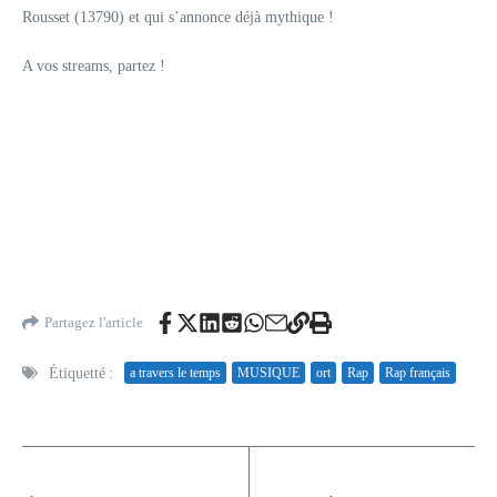
Rousset (13790) et qui s’annonce déjà mythique !
A vos streams, partez !
Partagez l'article
Étiquetté :
a travers le temps
MUSIQUE
ort
Rap
Rap français