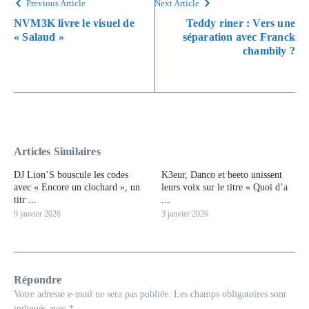
Previous Article
Next Article
NVM3K livre le visuel de
Teddy riner : Vers une
« Salaud »
séparation avec Franck
chambily ?
Articles Similaires
DJ Lion’S bouscule les codes
K3eur, Danco et beeto unissent
avec « Encore un clochard », un
leurs voix sur le titre « Quoi d’a
titr ...
...
9 janvier 2026
3 janvier 2026
Répondre
Votre adresse e-mail ne sera pas publiée.
Les champs obligatoires sont
indiqués avec
*