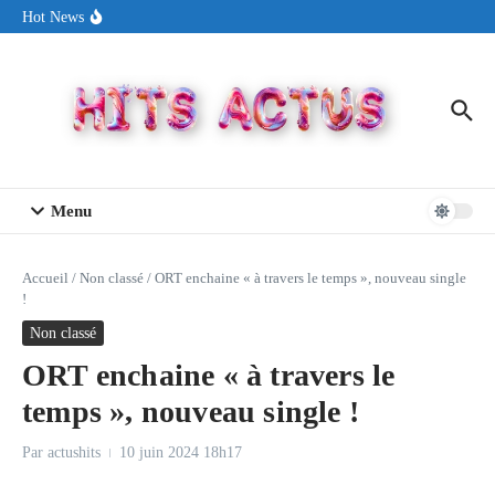
Aller au contenu
Sin Circuit sort « Pay My Tuition », un titre dance-pop au ton
Hot News
estival made in USA
Seth Walker transforme la douleur en hymne lumineux avec
« Rearview Full Of You »
ENNORD signe un moment de renouveau avec son nouveau titre
« New Day »
Menu
Accueil
/
Non classé
/
ORT enchaine « à travers le temps », nouveau single
!
Non classé
ORT enchaine « à travers le
temps », nouveau single !
Par
actushits
10 juin 2024
18h17