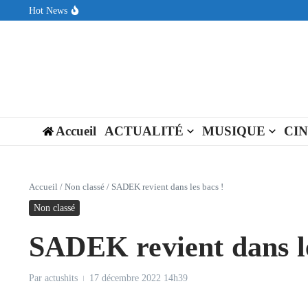
Aller au contenu
Hot News
Sin Circuit sort « Pay My Tuition », un titre dance-pop au ton est
Seth Walker transforme la douleur en hymne lumineux avec « Rear
ENNORD signe un moment de renouveau avec son nouveau titre 
Accueil
ACTUALITÉ
MUSIQUE
CI
Accueil
/
Non classé
/
SADEK revient dans les bacs !
Non classé
SADEK revient dans le
Par
actushits
17 décembre 2022
14h39