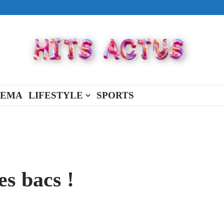
ival made in USA
view Full Of You »
« New Day »
NEMA
LIFESTYLE
SPORTS
s bacs !