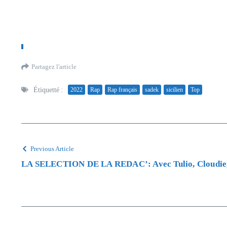
Partagez l'article
Étiquetté :
2022
Rap
Rap français
sadek
sicilien
Top
Previous Article
LA SELECTION DE LA REDAC’: Avec Tulio, Cloudie,