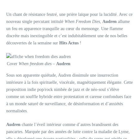
Un chant de résistance feutré, une prière laïque pour la lucidité. Avec ce
nouveau single percutant intitulé
When Freedom Dies
,
Audren
allume
un feu en apparence tranquille au cœur du mensonge. Une flamme
discrète mais inextinguible et c’est indubitablement une de nos belles
découvertes de la semaine sur
Hits Actus
!
Cover
When freedom dies
–
Audren
Sous son apparente quiétude, Audren dissimule une insurrection
intérieure à la fois spirituelle, viscérale, magnétiquement élégante. Cette
proposition indie pop/rock nimbée de jazz et de néo-soul s’élève
comme un souffle hybride entre protestation et caresse confondues face
à un monde saturé de surveillance, de désinformation et d’anxiétés
normalisées.
Audren
chante l’éveil intérieur comme d’autres brandissent des
pancartes. Marquée par des années de lutte contre la maladie de Lyme,
elle a développé une écoute particulière : celle du corps qui révèle ce