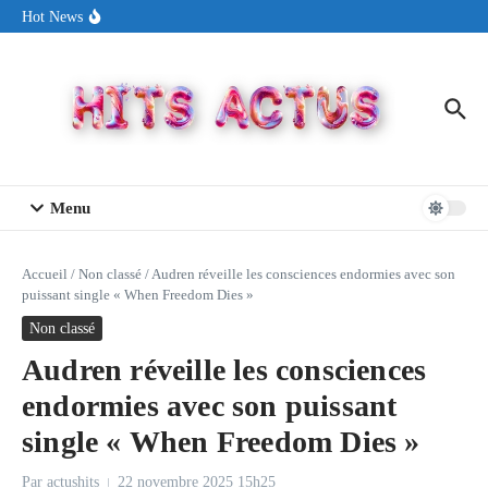
Aller au contenu
Sin Circuit sort « Pay My Tuition », un titre dance-pop au ton
Hot News
estival made in USA
Seth Walker transforme la douleur en hymne lumineux avec
« Rearview Full Of You »
ENNORD signe un moment de renouveau avec son nouveau titre
« New Day »
Menu
Accueil
/
Non classé
/
Audren réveille les consciences endormies avec son
puissant single « When Freedom Dies »
Non classé
Audren réveille les consciences
endormies avec son puissant
single « When Freedom Dies »
Par
actushits
22 novembre 2025
15h25