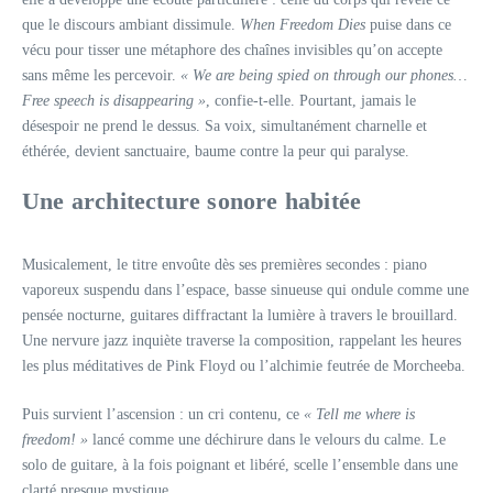
que le discours ambiant dissimule.
When Freedom Dies
puise dans ce
vécu pour tisser une métaphore des chaînes invisibles qu’on accepte
sans même les percevoir.
« We are being spied on through our phones…
Free speech is disappearing »
, confie-t-elle. Pourtant, jamais le
désespoir ne prend le dessus. Sa voix, simultanément charnelle et
éthérée, devient sanctuaire, baume contre la peur qui paralyse.
Une architecture sonore habitée
Musicalement, le titre envoûte dès ses premières secondes : piano
vaporeux suspendu dans l’espace, basse sinueuse qui ondule comme une
pensée nocturne, guitares diffractant la lumière à travers le brouillard.
Une nervure jazz inquiète traverse la composition, rappelant les heures
les plus méditatives de Pink Floyd ou l’alchimie feutrée de Morcheeba.
Puis survient l’ascension : un cri contenu, ce
« Tell me where is
freedom! »
lancé comme une déchirure dans le velours du calme. Le
solo de guitare, à la fois poignant et libéré, scelle l’ensemble dans une
clarté presque mystique.