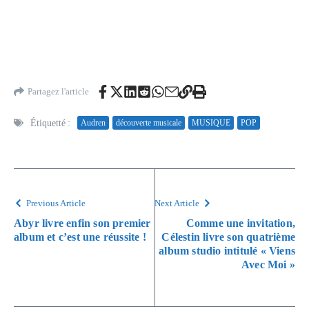
Partagez l'article
Étiquetté :
Audren
découverte musicale
MUSIQUE
POP
Previous Article
Next Article
Abyr livre enfin son premier
Comme une invitation,
album et c’est une réussite !
Célestin livre son quatrième
album studio intitulé « Viens
Avec Moi »