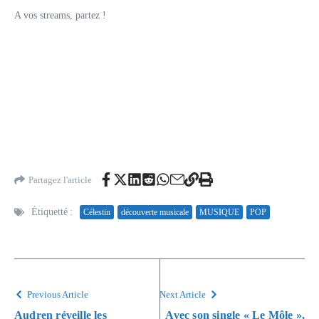
A vos streams, partez !
Partagez l'article
Étiquetté :
Célestin
découverte musicale
MUSIQUE
POP
Previous Article
Next Article
Audren réveille les
Avec son single « Le Môle »,