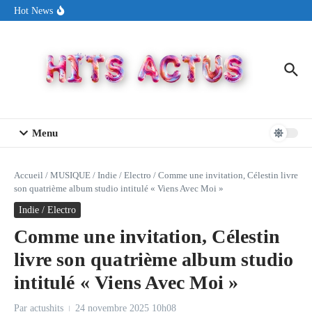
Aller au contenu
Sin Circuit sort « Pay My Tuition », un titre dance-pop au ton
Hot News
estival made in USA
Seth Walker transforme la douleur en hymne lumineux avec
« Rearview Full Of You »
ENNORD signe un moment de renouveau avec son nouveau titre
« New Day »
Menu
Accueil
/
MUSIQUE
/
Indie / Electro
/
Comme une invitation, Célestin livre
son quatrième album studio intitulé « Viens Avec Moi »
Indie / Electro
Comme une invitation, Célestin
livre son quatrième album studio
intitulé « Viens Avec Moi »
Par
actushits
24 novembre 2025
10h08