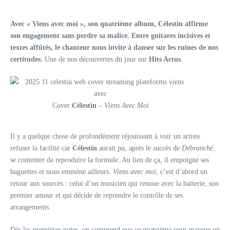
Avec « Viens avec moi », son quatrième album, Célestin affirme
son engagement sans perdre sa malice. Entre guitares incisives et
textes affûtés, le chanteur nous invite à danser sur les ruines de nos
certitudes.
Une de nos découvertes du jour sur
Hits Actus
.
Cover
Célestin
–
Viens Avec Moi
Il y a quelque chose de profondément réjouissant à voir un artiste
refuser la facilité car
Célestin
aurait pu, après le succès de
Débranché
,
se contenter de reproduire la formule. Au lieu de ça, il empoigne ses
baguettes et nous emmène ailleurs.
Viens avec moi
, c’est d’abord un
retour aux sources : celui d’un musicien qui renoue avec la batterie, son
premier amour et qui décide de reprendre le contrôle de ses
arrangements.
Dès les premières notes, on comprend que ce quatrième opus marque un