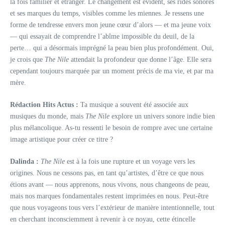
la fois familier et étranger. Le changement est évident, ses rides sonores
et ses marques du temps, visibles comme les miennes. Je ressens une
forme de tendresse envers mon jeune cœur d’alors — et ma jeune voix
— qui essayait de comprendre l’abîme impossible du deuil, de la
perte… qui a désormais imprégné la peau bien plus profondément. Oui,
je crois que
The Nile
attendait la profondeur que donne l’âge. Elle sera
cependant toujours marquée par un moment précis de ma vie, et par ma
mère.
Rédaction Hits Actus :
Ta musique a souvent été associée aux
musiques du monde, mais
The Nile
explore un univers sonore indie bien
plus mélancolique. As-tu ressenti le besoin de rompre avec une certaine
image artistique pour créer ce titre ?
Dalinda :
The Nile
est à la fois une rupture et un voyage vers les
origines. Nous ne cessons pas, en tant qu’artistes, d’être ce que nous
étions avant — nous apprenons, nous vivons, nous changeons de peau,
mais nos marques fondamentales restent imprimées en nous. Peut-être
que nous voyageons tous vers l’extérieur de manière intentionnelle, tout
en cherchant inconsciemment à revenir à ce noyau, cette étincelle