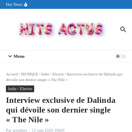
Aller au contenu
Sin Circuit sort « Pay My Tuition », un titre dance-pop au ton
Hot News
estival made in USA
Seth Walker transforme la douleur en hymne lumineux avec
« Rearview Full Of You »
ENNORD signe un moment de renouveau avec son nouveau titre
« New Day »
Menu
Accueil
/
MUSIQUE
/
Indie / Electro
/
Interview exclusive de Dalinda qui
dévoile son dernier single « The Nile »
Indie / Electro
Interview exclusive de Dalinda
qui dévoile son dernier single
« The Nile »
Par
actushits
12 juin 2026
16h09