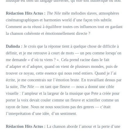
musique est bien un langage universel, qu’elle soit numérique ou non.
Rédaction Hits Actus :
The Nile
mêle mélodies slaves, atmosphères
cinématographiques et harmonies world d’une façon très subtile.
Comment as-tu réussi à équilibrer toutes ces influences tout en gardant
la chanson cohérente et émotionnellement directe ?
Dalinda :
Je crois que la réponse tient à quelque chose de difficile à
définir, et je me retrouve à court de mots — un peu comme lorsqu’on
me demande « d’où tu viens ? ». Cela prend racine dans le fait
d’adapter et d’adopter, quand on vient de plusieurs mondes, puis de
trouver ce noyau, cette essence qui nous rend entiers. Quand je l’ai
écrite, je me concentrais sur l’émotion brute. En travaillant dessus par
la suite,
The Nile
— en tant que fleuve — nous a donné une cible
visuelle : l’ampleur et la largeur de la musique que Pete a créée pour
porter la voix devait couler comme un fleuve et scintiller comme un
rayon de lune. Nous ne nous souciions pas des genres — c’était
l’interprétation d’une idée, d’un sentiment.
Rédaction Hits Actus :
La chanson aborde l’amour et la perte d’une