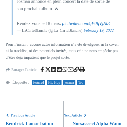
Josman annonce en plein concert la date de sortie de
son prochain album. 🔥
Rendez-vous le 18 mars.
pic.twitter.com/qP0IfVjAb4
— LaCarteBlanche (@La_CarteBlanche)
February 19, 2022
Pour l’instant, aucune autre information n’a été divulguée, ni la cover,
ni la tracklist, ni des potentiels invités, mais cela ne nous empêche pas
d’être déjà impatient que le projet sorte.
Partagez l'article
Étiquetté :
featured
Hip Hop
josman
Top
Previous Article
Next Article
Kendrick Lamar bat un
Norsacce et Alpha Wann