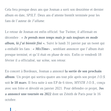
Cela fera presque deux ans que Josman a sorti son deuxième et dernier
album en date,
SPILT
. Deux ans d’attente bientôt terminée pour les
fans de l’auteur de
J’allume.
Le retour de Josman est enfin officiel. Sur Twitter, il affirmait en
décembre :
« Je prends mon temps mais je suis toujours en mode
album, là j’ai bientôt fini ».
Suivi le lundi 31 janvier par un tweet qui
a emballé les fans :
« MixTime
« , semblant annoncer que l’album était
presque terminé, et qu’il était en phase de mix. Enfin ce vendredi 18
février il a officialisé, sur scène, son retour.
En concert à Bordeaux, Josman a annoncé
la sortie de son prochain
album
. Un projet qui sortira quatre ans tout pile après son projet
J.O.$.
soit
le 18 mars
. Il fera suite à son EP de 6 titres,
MYSTR J.O.$.
, conçu
avec son frère et dévoilé en janvier 2021. Pour défendre ce projet,
Jos
a annoncé une tournée en 2022
dont un Zénith de Paris pour le 16
octobre.