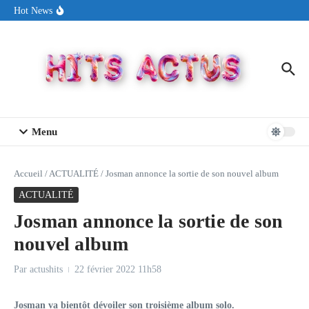
Aller au contenu
Sin Circuit sort « Pay My Tuition », un titre dance-pop au ton
Hot News
estival made in USA
Seth Walker transforme la douleur en hymne lumineux avec
« Rearview Full Of You »
ENNORD signe un moment de renouveau avec son nouveau titre
« New Day »
Menu
Accueil
/
ACTUALITÉ
/
Josman annonce la sortie de son nouvel album
ACTUALITÉ
Josman annonce la sortie de son
nouvel album
Par
actushits
22 février 2022
11h58
Josman va bientôt dévoiler son troisième album solo.