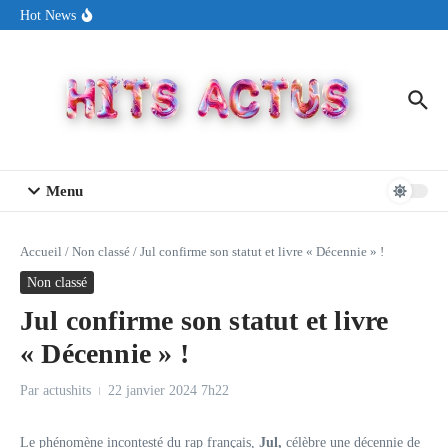
Aller au contenu
Sin Circuit sort « Pay My Tuition », un titre dance-pop au ton
Hot News
estival made in USA
Seth Walker transforme la douleur en hymne lumineux avec
« Rearview Full Of You »
ENNORD signe un moment de renouveau avec son nouveau titre
« New Day »
Menu
Accueil
/
Non classé
/
Jul confirme son statut et livre « Décennie » !
Non classé
Jul confirme son statut et livre
« Décennie » !
Par
actushits
22 janvier 2024
7h22
Le phénomène incontesté du rap français,
Jul,
célèbre une décennie de