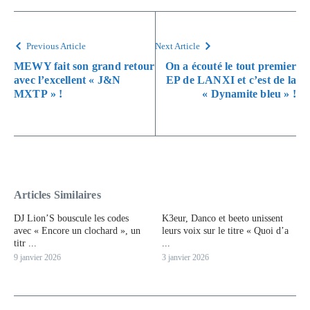
Previous Article
Next Article
MEWY fait son grand retour
On a écouté le tout premier
avec l’excellent « J&N
EP de LANXI et c’est de la
MXTP » !
« Dynamite bleu » !
Articles Similaires
DJ Lion’S bouscule les codes
K3eur, Danco et beeto unissent
avec « Encore un clochard », un
leurs voix sur le titre « Quoi d’a
titr ...
...
9 janvier 2026
3 janvier 2026