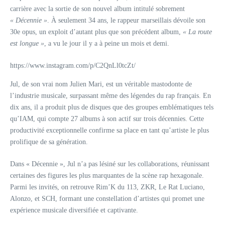
carrière avec la sortie de son nouvel album intitulé sobrement
« Décennie »
. À seulement 34 ans, le rappeur marseillais dévoile son
30e opus, un exploit d’autant plus que son précédent album,
« La route
est longue »
, a vu le jour il y a à peine un mois et demi.
https://www.instagram.com/p/C2QnLl0tcZt/
Jul, de son vrai nom Julien Mari, est un véritable mastodonte de
l’industrie musicale, surpassant même des légendes du rap français. En
dix ans, il a produit plus de disques que des groupes emblématiques tels
qu’IAM, qui compte 27 albums à son actif sur trois décennies. Cette
productivité exceptionnelle confirme sa place en tant qu’artiste le plus
prolifique de sa génération.
Dans « Décennie », Jul n’a pas lésiné sur les collaborations, réunissant
certaines des figures les plus marquantes de la scène rap hexagonale.
Parmi les invités, on retrouve Rim’K du 113, ZKR, Le Rat Luciano,
Alonzo, et SCH, formant une constellation d’artistes qui promet une
expérience musicale diversifiée et captivante.