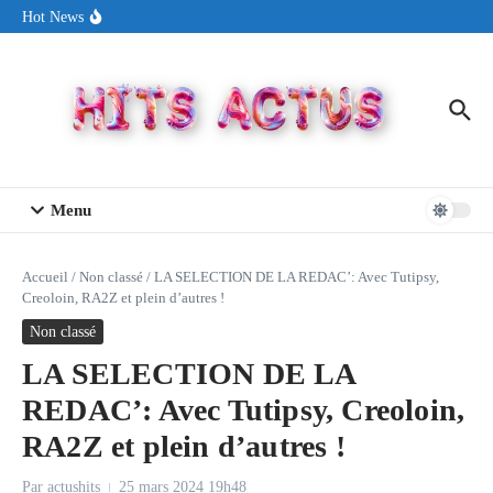
Aller au contenu
Sin Circuit sort « Pay My Tuition », un titre dance-pop au ton
Hot News
estival made in USA
Seth Walker transforme la douleur en hymne lumineux avec
« Rearview Full Of You »
ENNORD signe un moment de renouveau avec son nouveau titre
« New Day »
Menu
Accueil
/
Non classé
/
LA SELECTION DE LA REDAC’: Avec Tutipsy,
Creoloin, RA2Z et plein d’autres !
Non classé
LA SELECTION DE LA
REDAC’: Avec Tutipsy, Creoloin,
RA2Z et plein d’autres !
Par
actushits
25 mars 2024
19h48