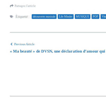
Partagez l'article
Étiquetté :
découverte musicale
Life Minder
MUSIQUE
POP
Vita
Previous Article
« Ma beauté » de DVSN, une déclaration d’amour qui 