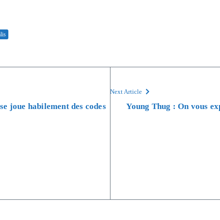
lis
Next Article
se joue habilement des codes
Young Thug : On vous exp