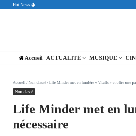
Aller au contenu
Hot News
Sin Circuit sort « Pay My Tuition », un titre dance-pop au ton est
Seth Walker transforme la douleur en hymne lumineux avec « Rear
ENNORD signe un moment de renouveau avec son nouveau titre 
Accueil
ACTUALITÉ
MUSIQUE
CI
Accueil
/
Non classé
/
Life Minder met en lumière « Vitalis » et offre une p
Non classé
Life Minder met en lum
nécessaire