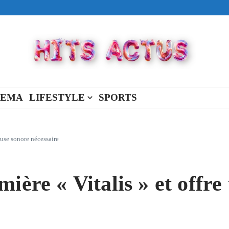
ival made in USA
view Full Of You »
« New Day »
NEMA
LIFESTYLE
SPORTS
ause sonore nécessaire
ière « Vitalis » et offre