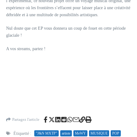
l’expérimental, ce nouveau projet offre un voyage musical original, une
expérience où les frontières s’effacent pour laisser place à une créativité
débridée et à une multitude de possibilités artistiques.
Nul doute que cet EP vous donnera un coup de fouet en cette période
glaciale !
A vos streams, partez !
Partagez l'article
Étiquetté :
"J&N MXTP"
artiste
MeWY
MUSIQUE
POP