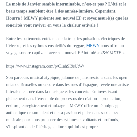
Le mois de Janvier semble interminable, n’est-ce pas ? L’été et le
beau temps semblent être à des années-lumière. Cependant,
Hourra ! MEWY présente son nouvel EP et soyez assuré(e) que les
sonorités vont raviver en vous la chaleur estivale
!
Entre les battements entêtants de la trap, les pulsations électriques de
l’électro, et les rythmes ensoleillés du reggae,
MEWY
nous offre un
voyage sonore captivant avec son nouvel EP intitulé
« J&N MXTP »
.
https://www.instagram.com/p/C1ahSI9sUtW/
Son parcours musical atypique, jalonné de jams sessions dans les open
mics de Bruxelles ou encore dans les rues d’Espagne, révèle une artiste
littéralement née dans la musique et les concerts. En investissant
pleinement dans l’ensemble du processus de création – production,
écriture, enregistrement et mixage – MEWY offre un témoignage
authentique de son talent et de sa passion et puise dans sa richesse
musicale pour nous proposer des rythmes envoûtants et profonds,
s’inspirant de de l’héritage culturel qui lui est propre.