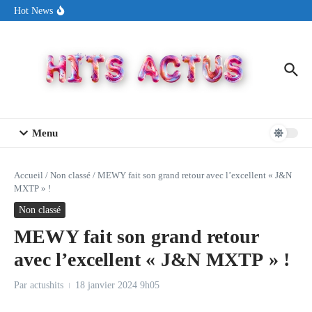
Aller au contenu
Seth Walker transforme la douleur en hymne lumineux avec
Hot News
« Rearview Full Of You »
ENNORD signe un moment de renouveau avec son nouveau titre
« New Day »
The Weeknd conquiert la France avec plus de 500 000 spectateurs
pour une tournée hors norme
Menu
Accueil
/
Non classé
/
MEWY fait son grand retour avec l’excellent « J&N
MXTP » !
Non classé
MEWY fait son grand retour
avec l’excellent « J&N MXTP » !
Par
actushits
18 janvier 2024
9h05