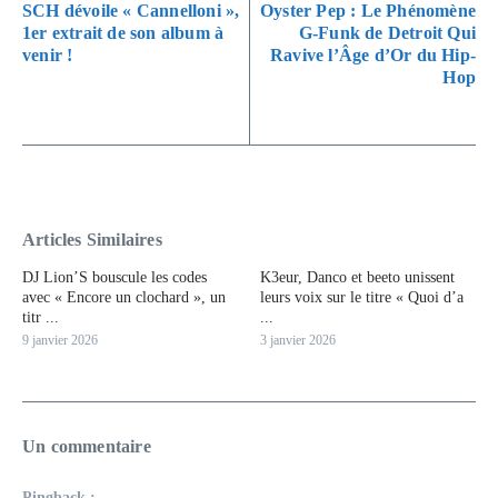
SCH dévoile « Cannelloni »,
Oyster Pep : Le Phénomène
1er extrait de son album à
G-Funk de Detroit Qui
venir !
Ravive l’Âge d’Or du Hip-
Hop
Articles Similaires
DJ Lion’S bouscule les codes
K3eur, Danco et beeto unissent
avec « Encore un clochard », un
leurs voix sur le titre « Quoi d’a
titr ...
...
9 janvier 2026
3 janvier 2026
Un commentaire
Pingback :