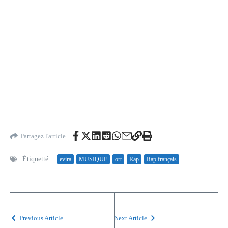
Partagez l'article
Étiquetté :
evira
MUSIQUE
ort
Rap
Rap français
Previous Article
Next Article