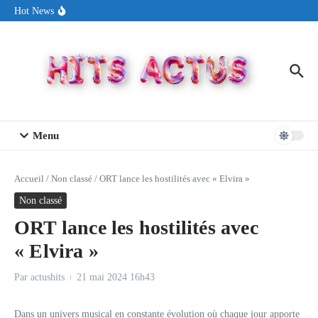
Aller au contenu
Sin Circuit sort « Pay My Tuition », un titre dance-pop au ton
Hot News
estival made in USA
Seth Walker transforme la douleur en hymne lumineux avec
« Rearview Full Of You »
ENNORD signe un moment de renouveau avec son nouveau titre
« New Day »
Menu
Accueil
/
Non classé
/
ORT lance les hostilités avec « Elvira »
Non classé
ORT lance les hostilités avec
« Elvira »
Par
actushits
21 mai 2024
16h43
Dans un univers musical en constante évolution où chaque jour apporte