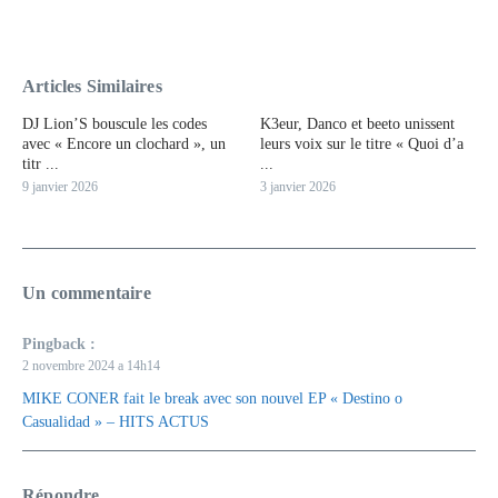
Articles Similaires
DJ Lion’S bouscule les codes
K3eur, Danco et beeto unissent
avec « Encore un clochard », un
leurs voix sur le titre « Quoi d’a
titr ...
...
9 janvier 2026
3 janvier 2026
Un commentaire
Pingback :
2 novembre 2024 a 14h14
MIKE CONER fait le break avec son nouvel EP « Destino o
Casualidad » – HITS ACTUS
Répondre