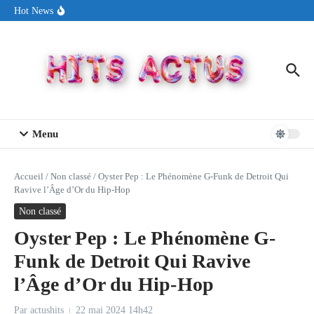
Aller au contenu
Sin Circuit sort « Pay My Tuition », un titre dance-pop au ton
Hot News
estival made in USA
Seth Walker transforme la douleur en hymne lumineux avec
« Rearview Full Of You »
ENNORD signe un moment de renouveau avec son nouveau titre
« New Day »
Menu
Accueil
/
Non classé
/
Oyster Pep : Le Phénomène G-Funk de Detroit Qui
Ravive l’Âge d’Or du Hip-Hop
Non classé
Oyster Pep : Le Phénomène G-
Funk de Detroit Qui Ravive
l’Âge d’Or du Hip-Hop
Par
actushits
22 mai 2024
14h42