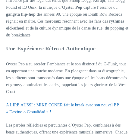
Influencé par des légendes telles que Snoop Dogg, Kurupt, Tha Dogg
Pound et DJ Quik, la musique d’
Oyster Pep
capture l’essence du
gangsta hip-hop
des années 90, une époque où Death Row Records
régnait en maître. Ces morceaux résonnent avec les fans des
rythmes
old-school
et de la culture dynamique de la danse de rue, du popping et
du breakdance.
Une Expérience Rétro et Authentique
Oyster Pep a su recréer l’ambiance et le son distinctif du G-Funk, tout
en apportant une touche moderne. En plongeant dans sa discographie,
les auditeurs sont transportés dans une époque où les beats décontractés
et groovy dominaient les ondes, rappelant les jours glorieux de la West
Coast.
A LIRE AUSSI : MIKE CONER fait le break avec son nouvel EP
« Destino o Casualidad » !
Les paroles réfléchies et percutantes d’Oyster Pep, combinées à des
beats authentiques, offrent une expérience musicale immersive. Chaque