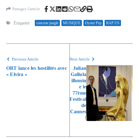
Partagez l'article
Étiquetté :
concrete jungle
MUSIQUE
Oyster Pep
RAP US
Previous Article
Next Article
ORT lance les hostilités avec
Julian
« Elvira »
Gallula
illumin
e le
77ème
Festival
de
Cannes
!