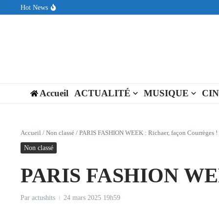
Aller au contenu
Hot News
Sin Circuit sort « Pay My Tuition », un titre dance-pop au ton est
Seth Walker transforme la douleur en hymne lumineux avec « Rear
ENNORD signe un moment de renouveau avec son nouveau titre 
Accueil
ACTUALITÉ
MUSIQUE
CI
Accueil
/
Non classé
/
PARIS FASHION WEEK : Richaer, façon Courrèges !
Non classé
PARIS FASHION WEEK 
Par
actushits
24 mars 2025
19h59