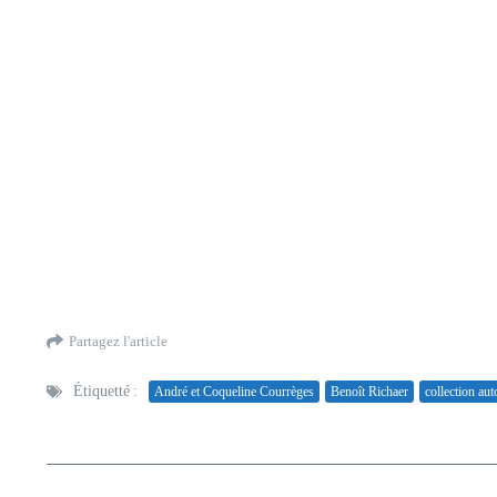
Partagez l'article
Étiquetté :
André et Coqueline Courrèges
Benoît Richaer
collection au