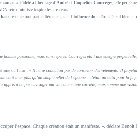
 son aura. Fidèle à l’héritage d’
André
et
Coqueline Courrèges
, elle perpétu
DN rétro-futuriste inspire les créateurs.
chaer
résonne tout particulièrement, tant l’influence du maître s’étend bien au
ne homme passionné, mais sans repères. Courrèges était une énergie perpétuelle,
 ultime du futur :
« Il ne se contentait pas de concevoir des vêtements. Il projet
de était bien plus qu’un simple reflet de l’époque : c’était un outil pour la faç
’a appris à ne pas envisager ma vie comme une carrière, mais comme une visio
cuper l’espace. Chaque création était un manifeste. ». déclare Benoît 