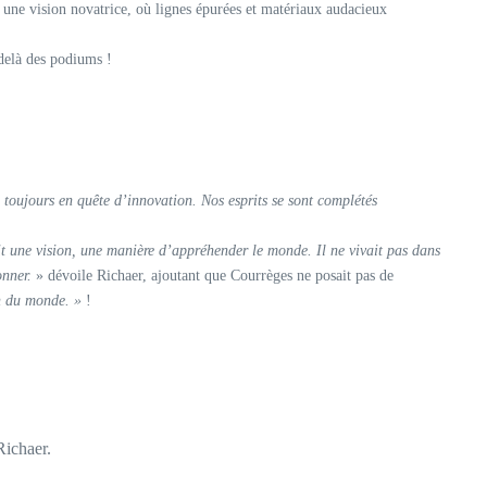
e une vision novatrice, où lignes épurées et matériaux audacieux
-delà des podiums !
 toujours en quête d’innovation. Nos esprits se sont complétés
ait une vision, une manière d’appréhender le monde. Il ne vivait pas dans
onner.
» dévoile Richaer, ajoutant que Courrèges ne posait pas de
n du monde. »
!
Richaer.