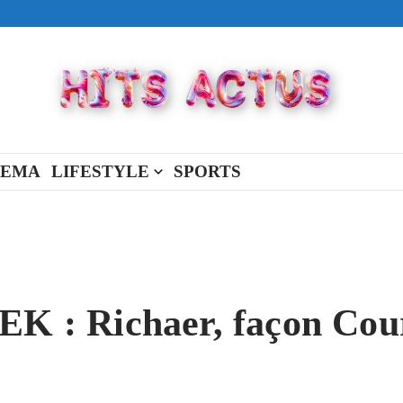
ival made in USA
view Full Of You »
« New Day »
NEMA
LIFESTYLE
SPORTS
: Richaer, façon Cour