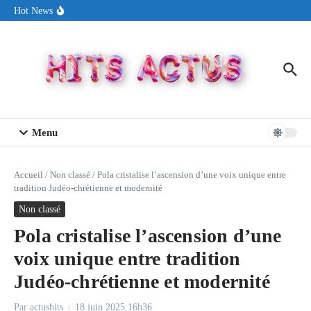
Aller au contenu
Sin Circuit sort « Pay My Tuition », un titre dance-pop au ton
Hot News
estival made in USA
Seth Walker transforme la douleur en hymne lumineux avec
« Rearview Full Of You »
ENNORD signe un moment de renouveau avec son nouveau titre
« New Day »
Menu
Accueil
/
Non classé
/
Pola cristalise l’ascension d’une voix unique entre
tradition Judéo-chrétienne et modernité
Non classé
Pola cristalise l’ascension d’une
voix unique entre tradition
Judéo-chrétienne et modernité
Par
actushits
18 juin 2025
16h36