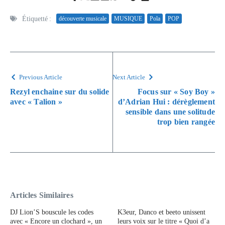
Étiquetté :
découverte musicale
MUSIQUE
Pola
POP
Previous Article
Next Article
Rezyl enchaine sur du solide
Focus sur « Soy Boy »
avec « Talion »
d’Adrian Hui : dérèglement
sensible dans une solitude
trop bien rangée
Articles Similaires
DJ Lion’S bouscule les codes
K3eur, Danco et beeto unissent
avec « Encore un clochard », un
leurs voix sur le titre « Quoi d’a