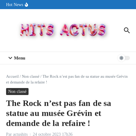
Aller au contenu
Sin Circuit sort « Pay My Tuition », un titre dance-pop au ton
Hot News
estival made in USA
Seth Walker transforme la douleur en hymne lumineux avec
« Rearview Full Of You »
ENNORD signe un moment de renouveau avec son nouveau titre
« New Day »
Menu
Accueil
/
Non classé
/
The Rock n’est pas fan de sa statue au musée Grévin
et demande de la refaire !
Non classé
The Rock n’est pas fan de sa
statue au musée Grévin et
demande de la refaire !
Par
actushits
24 octobre 2023
17h36