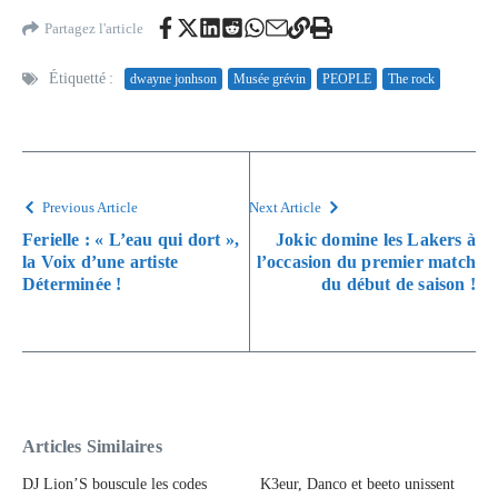
Partagez l'article
Étiquetté :
dwayne jonhson
Musée grévin
PEOPLE
The rock
Previous Article
Next Article
Ferielle : « L’eau qui dort »,
Jokic domine les Lakers à
la Voix d’une artiste
l’occasion du premier match
Déterminée !
du début de saison !
Articles Similaires
DJ Lion’S bouscule les codes
K3eur, Danco et beeto unissent