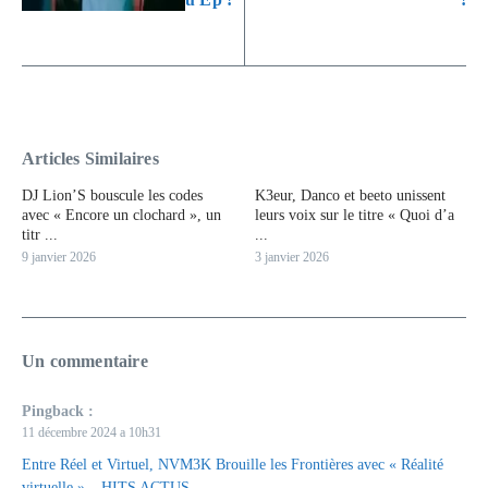
Articles Similaires
DJ Lion’S bouscule les codes
K3eur, Danco et beeto unissent
avec « Encore un clochard », un
leurs voix sur le titre « Quoi d’a
titr ...
...
9 janvier 2026
3 janvier 2026
Un commentaire
Pingback :
11 décembre 2024 a 10h31
Entre Réel et Virtuel, NVM3K Brouille les Frontières avec « Réalité
virtuelle » – HITS ACTUS