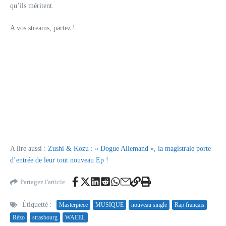
qu’ils méritent.
A vos streams, partez !
A lire aussi :
Zushi & Kozu : « Dogue Allemand », la magistrale porte
d’entrée de leur tout nouveau Ep !
Partagez l'article
Étiquetté :
Masterpiece
MUSIQUE
nouveau single
Rap français
Rézo
strasbourg
WAEEL