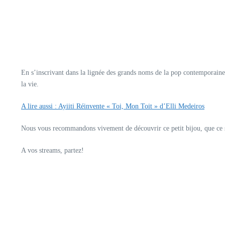
En s’inscrivant dans la lignée des grands noms de la pop contemporain
la vie.
A lire aussi : Ayiiti Réinvente « Toi, Mon Toit » d’Elli Medeiros
Nous vous recommandons vivement de découvrir ce petit bijou, que ce s
A vos streams, partez!