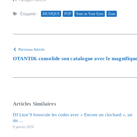
Étiquetté :
MUSIQUE
POP
Tears in Your Eyes
Zoax
Previous Article
OTANTIK consolide son catalogue avec le magnifique
Articles Similaires
DJ Lion’S bouscule les codes avec « Encore un clochard », un
titr ...
9 janvier 2026