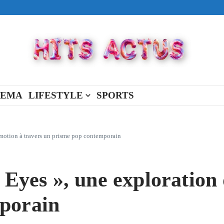
ival made in USA
view Full Of You »
« New Day »
NEMA
LIFESTYLE
SPORTS
émotion à travers un prisme pop contemporain
 Eyes », une exploration 
porain