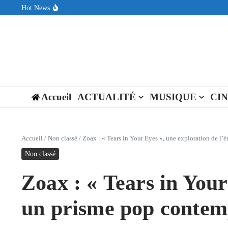
Aller au contenu
Hot News
Sin Circuit sort « Pay My Tuition », un titre dance-pop au ton est
Seth Walker transforme la douleur en hymne lumineux avec « Rear
ENNORD signe un moment de renouveau avec son nouveau titre 
Accueil
ACTUALITÉ
MUSIQUE
CI
Accueil
/
Non classé
/
Zoax : « Tears in Your Eyes », une exploration de l’
Non classé
Zoax : « Tears in Your
un prisme pop contem