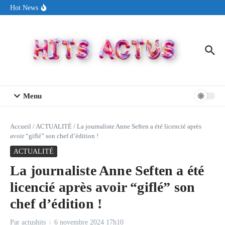
Aller au contenu
Sin Circuit sort « Pay My Tuition », un titre dance-pop au ton
Hot News
estival made in USA
Seth Walker transforme la douleur en hymne lumineux avec
« Rearview Full Of You »
ENNORD signe un moment de renouveau avec son nouveau titre
« New Day »
Menu
Accueil
/
ACTUALITÉ
/
La journaliste Anne Seften a été licencié après
avoir “giflé” son chef d’édition !
ACTUALITÉ
La journaliste Anne Seften a été
licencié après avoir “giflé” son
chef d’édition !
Par
actushits
6 novembre 2024
17h10