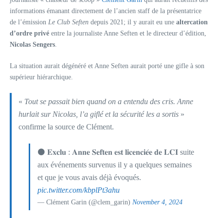
informations émanant directement de l’ancien staff de la présentatrice
de l’émission
Le Club Seften
depuis 2021; il y aurait eu une
altercation
d’ordre privé
entre la journaliste Anne Seften et le directeur d’édition,
Nicolas Sengers
.
La situation aurait dégénéré et Anne Seften aurait porté une gifle à son
supérieur hiérarchique.
«
Tout se passait bien quand on a entendu des cris. Anne
hurlait sur Nicolas, l’a giflé et la sécurité les a sortis
»
confirme la source de Clément.
⚫️ 𝐄𝐱𝐜𝐥𝐮 : 𝐀𝐧𝐧𝐞 𝐒𝐞𝐟𝐭𝐞𝐧 𝐞𝐬𝐭 𝐥𝐢𝐜𝐞𝐧𝐜𝐢𝐞́𝐞 𝐝𝐞 𝐋𝐂𝐈 suite
aux événements survenus il y a quelques semaines
et que je vous avais déjà évoqués.
pic.twitter.com/kbplPt3ahu
— Clément Garin (@clem_garin)
November 4, 2024