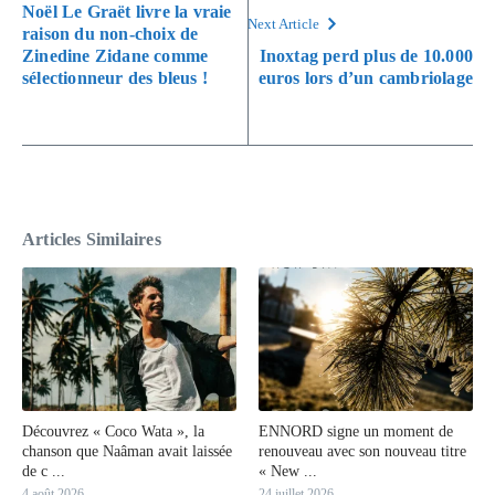
Noël Le Graët livre la vraie
Next Article
raison du non-choix de
Zinedine Zidane comme
Inoxtag perd plus de 10.000
sélectionneur des bleus !
euros lors d’un cambriolage
Articles Similaires
Découvrez « Coco Wata », la
ENNORD signe un moment de
chanson que Naâman avait laissée
renouveau avec son nouveau titre
de c ...
« New ...
4 août 2026
24 juillet 2026