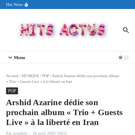
Aller au contenu
Sin Circuit sort « Pay My Tuition », un titre dance-pop au ton
Hot News
estival made in USA
Seth Walker transforme la douleur en hymne lumineux avec
« Rearview Full Of You »
ENNORD signe un moment de renouveau avec son nouveau titre
« New Day »
Menu
Accueil
/
MUSIQUE
/
POP
/
Arshid Azarine dédie son prochain album
« Trio + Guests Live » à la liberté en Iran
POP
Arshid Azarine dédie son
prochain album « Trio + Guests
Live » à la liberté en Iran
Par
actushits
20 avril 2026
16h55