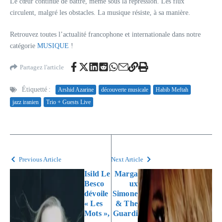
Le cœur continue de battre, même sous la répression. Les flux
circulent, malgré les obstacles. La musique résiste, à sa manière.
Retrouvez toutes l’actualité francophone et internationale dans notre
catégorie
MUSIQUE
!
Partagez l'article
Étiquetté :
Arshid Azarine
découverte musicale
Habib Meftah
jazz iranien
Trio + Guests Live
Previous Article
Next Article
Isild Le
Marga
Besco
ux
dévoile
Simone
« Les
& The
Mots »,
Guardi