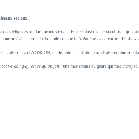
éseaux sociaux !
des Migos est un fan incontesté de la France ainsi que de la culture hip hop f
oit pour un évènement lié à la mode comme la f
ashion week
ou encore des showcas
du collectif rap LYONZON, en découle une alchimie musicale certaine et palp
hat we doing/qu’est ce qu’on fait
, une masterclass du genre qui met incroyable