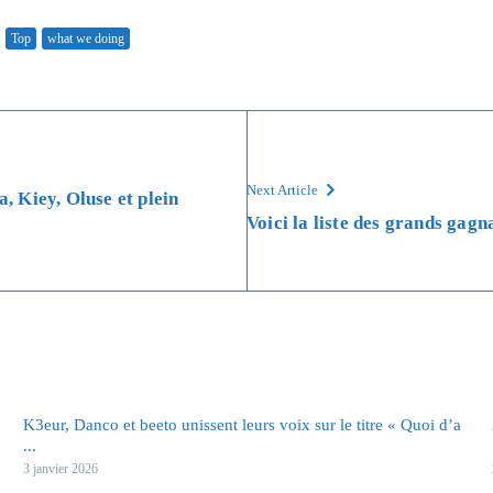
Top
what we doing
Next Article
a, Kiey, Oluse et plein
Voici la liste des grands gag
K3eur, Danco et beeto unissent leurs voix sur le titre « Quoi d’a
...
3 janvier 2026