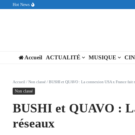
Aller au contenu
Hot News
Sin Circuit sort « Pay My Tuition », un titre dance-pop au ton est
Seth Walker transforme la douleur en hymne lumineux avec « Rear
ENNORD signe un moment de renouveau avec son nouveau titre 
Accueil
ACTUALITÉ
MUSIQUE
CI
Accueil
/
Non classé
/
BUSHI et QUAVO : La connexion USA x France fait ra
Non classé
BUSHI et QUAVO : La 
réseaux