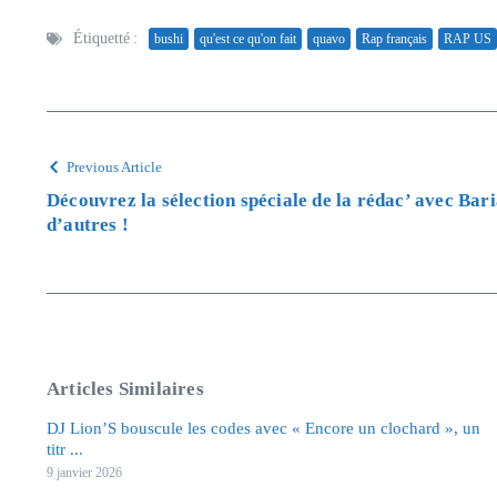
Étiquetté :
bushi
qu'est ce qu'on fait
quavo
Rap français
RAP US
Previous Article
Découvrez la sélection spéciale de la rédac’ avec Bari
d’autres !
Articles Similaires
DJ Lion’S bouscule les codes avec « Encore un clochard », un
titr ...
9 janvier 2026