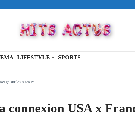
ival made in USA
view Full Of You »
« New Day »
NEMA
LIFESTYLE
SPORTS
vage sur les réseaux
connexion USA x France 