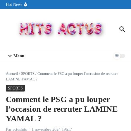
Aller au contenu
Sin Circuit sort « Pay My Tuition », un titre dance-pop au ton
Hot News
estival made in USA
Seth Walker transforme la douleur en hymne lumineux avec
« Rearview Full Of You »
ENNORD signe un moment de renouveau avec son nouveau titre
« New Day »
Menu
Accueil
/
SPORTS
/
Comment le PSG a pu louper l’occasion de recruter
LAMINE YAMAL ?
SPORTS
Comment le PSG a pu louper
l’occasion de recruter LAMINE
YAMAL ?
Par
actushits
1 novembre 2024
19h17