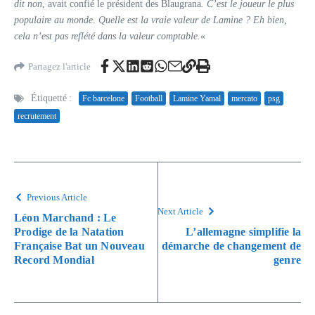
dit non
, avait confié le président des Blaugrana
. C’est le joueur le plus
populaire au monde. Quelle est la vraie valeur de Lamine ? Eh bien,
cela n’est pas reflété dans la valeur comptable.
«
Partagez l'article
Étiquetté :
Fc barcelone
Football
Lamine Yamal
mercato
psg
recrutement
Previous Article
Next Article
Léon Marchand : Le
Prodige de la Natation
L’allemagne simplifie la
Française Bat un Nouveau
démarche de changement de
Record Mondial
genre