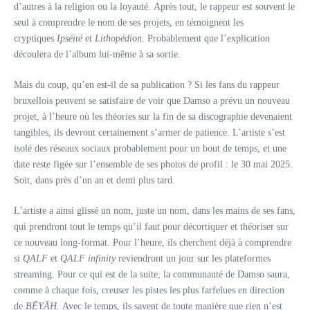
d’autres à la religion ou la loyauté. Après tout, le rappeur est souvent le
seul à comprendre le nom de ses projets, en témoignent les
cryptiques
Ipséité
et
Lithopédion.
Probablement que l’explication
découlera de l’album lui-même à sa sortie.
Mais du coup, qu’en est-il de sa publication ? Si les fans du rappeur
bruxellois peuvent se satisfaire de voir que Damso a prévu un nouveau
projet, à l’heure où les théories sur la fin de sa discographie devenaient
tangibles, ils devront certainement s’armer de patience. L’artiste s’est
isolé des réseaux sociaux probablement pour un bout de temps, et une
date reste figée sur l’ensemble de ses photos de profil : le 30 mai 2025.
Soit, dans près d’un an et demi plus tard.
L’artiste a ainsi glissé un nom, juste un nom, dans les mains de ses fans,
qui prendront tout le temps qu’il faut pour décortiquer et théoriser sur
ce nouveau long-format. Pour l’heure, ils cherchent déjà à comprendre
si
QALF
et
QALF infinity
reviendront un jour sur les plateformes
streaming. Pour ce qui est de la suite, la communauté de Damso saura,
comme à chaque fois, creuser les pistes les plus farfelues en direction
de
BĒYĀH.
Avec le temps, ils savent de toute manière que rien n’est