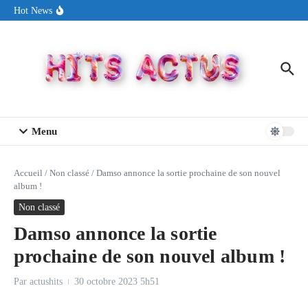
Aller au contenu
Sin Circuit sort « Pay My Tuition », un titre dance-pop au ton
Hot News
estival made in USA
Seth Walker transforme la douleur en hymne lumineux avec
« Rearview Full Of You »
ENNORD signe un moment de renouveau avec son nouveau titre
« New Day »
Menu
Accueil
/
Non classé
/
Damso annonce la sortie prochaine de son nouvel
album !
Non classé
Damso annonce la sortie
prochaine de son nouvel album !
Par
actushits
30 octobre 2023
5h51