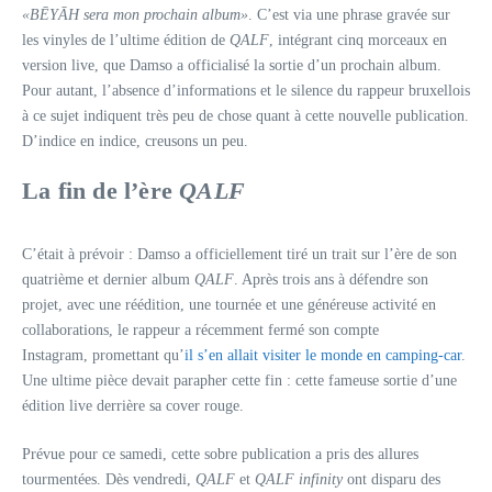
«BĒYĀH sera mon prochain album»
. C’est via une phrase gravée sur
les vinyles de l’ultime édition de
QALF
, intégrant cinq morceaux en
version live, que Damso a officialisé la sortie d’un prochain album.
Pour autant, l’absence d’informations et le silence du rappeur bruxellois
à ce sujet indiquent très peu de chose quant à cette nouvelle publication.
D’indice en indice, creusons un peu.
La fin de l’ère
QALF
C’était à prévoir : Damso a officiellement tiré un trait sur l’ère de son
quatrième et dernier album
QALF
. Après trois ans à défendre son
projet, avec une réédition, une tournée et une généreuse activité en
collaborations, le rappeur a récemment fermé son compte
Instagram, promettant qu’
il s’en allait visiter le monde en camping-car
.
Une ultime pièce devait parapher cette fin : cette fameuse sortie d’une
édition live derrière sa cover rouge.
Prévue pour ce samedi, cette sobre publication a pris des allures
tourmentées. Dès vendredi,
QALF
et
QALF infinity
ont disparu des