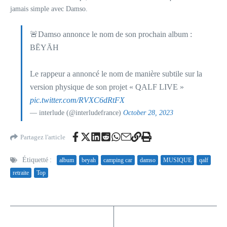
jamais simple avec Damso.
🚨Damso annonce le nom de son prochain album :
BĒYĀH
Le rappeur a annoncé le nom de manière subtile sur la
version physique de son projet « QALF LIVE »
pic.twitter.com/RVXC6dRtFX
— interlude (@interludefrance)
October 28, 2023
Partagez l'article
Étiquetté :
album
beyah
camping car
damso
MUSIQUE
qalf
retraite
Top