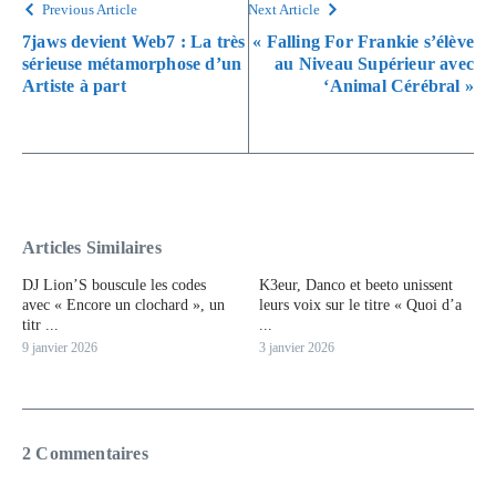
Previous Article
Next Article
7jaws devient Web7 : La très
« Falling For Frankie s’élève
sérieuse métamorphose d’un
au Niveau Supérieur avec
Artiste à part
‘Animal Cérébral »
Articles Similaires
DJ Lion’S bouscule les codes
K3eur, Danco et beeto unissent
avec « Encore un clochard », un
leurs voix sur le titre « Quoi d’a
titr ...
...
9 janvier 2026
3 janvier 2026
2 Commentaires