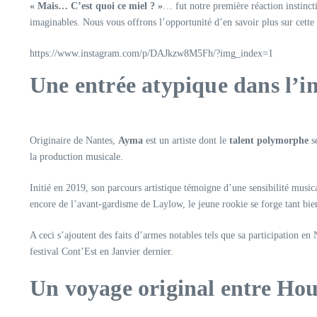
« Mais… C’est quoi ce miel ? »
… fut notre première réaction instinct
imaginables. Nous vous offrons l’opportunité d’en savoir plus sur cette
https://www.instagram.com/p/DAJkzw8M5Fh/?img_index=1
Une entrée atypique dans l’i
Originaire de Nantes,
Ayma
est un artiste dont le
talent polymorphe
se
la production musicale.
Initié en 2019, son parcours artistique témoigne d’une sensibilité music
encore de l’avant-gardisme de Laylow, le jeune rookie se forge tant bien
A ceci s’ajoutent des faits d’armes notables tels que sa participation
festival Cont’Est en Janvier dernier.
Un voyage original entre Hou