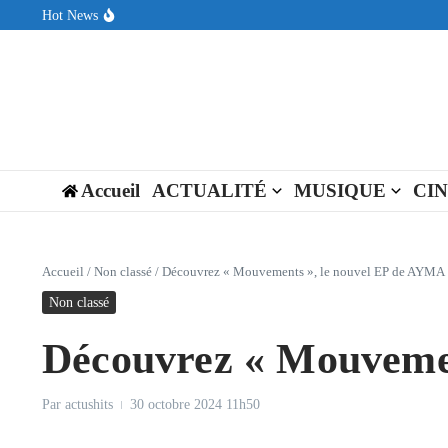
Aller au contenu
Hot News
Sin Circuit sort « Pay My Tuition », un titre dance-pop au ton est
Seth Walker transforme la douleur en hymne lumineux avec « Rear
ENNORD signe un moment de renouveau avec son nouveau titre 
Accueil
ACTUALITÉ
MUSIQUE
CI
Accueil
/
Non classé
/
Découvrez « Mouvements », le nouvel EP de AYMA
Non classé
Découvrez « Mouveme
Par
actushits
30 octobre 2024
11h50