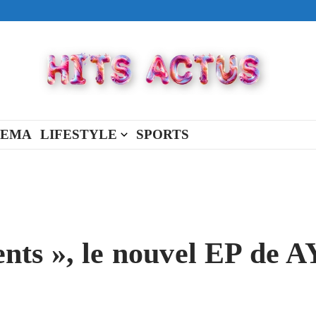
ival made in USA
view Full Of You »
« New Day »
NEMA
LIFESTYLE
SPORTS
nts », le nouvel EP de