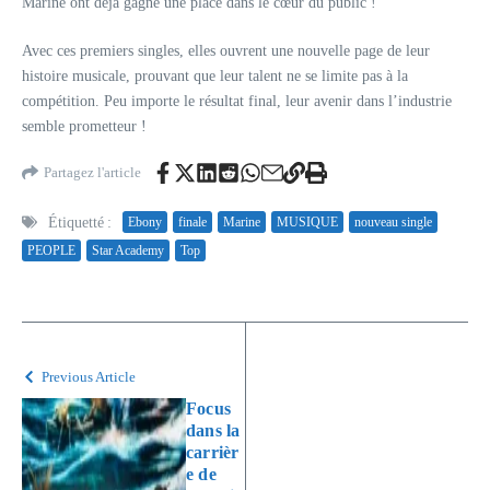
Marine ont déjà gagné une place dans le cœur du public !
Avec ces premiers singles, elles ouvrent une nouvelle page de leur
histoire musicale, prouvant que leur talent ne se limite pas à la
compétition. Peu importe le résultat final, leur avenir dans l’industrie
semble prometteur !
Partagez l'article
Étiquetté :
Ebony
finale
Marine
MUSIQUE
nouveau single
PEOPLE
Star Academy
Top
Previous Article
Focus
dans la
carrièr
e de