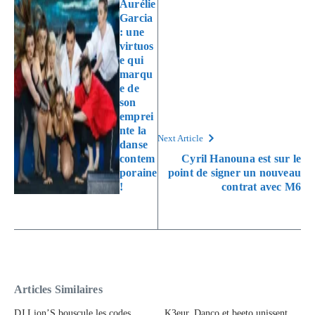
Aurélie
Garcia
: une
virtuos
e qui
marqu
e de
son
emprei
nte la
Next Article
danse
contem
Cyril Hanouna est sur le
poraine
point de signer un nouveau
!
contrat avec M6
Articles Similaires
DJ Lion’S bouscule les codes
K3eur, Danco et beeto unissent