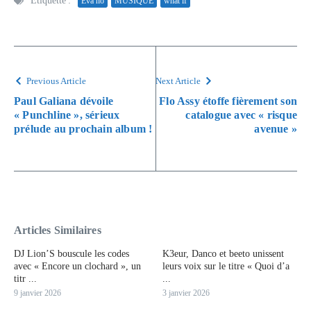
Étiquetté :
Eva no
MUSIQUE
what if
Previous Article
Next Article
Paul Galiana dévoile
Flo Assy étoffe fièrement son
« Punchline », sérieux
catalogue avec « risque
prélude au prochain album !
avenue »
Articles Similaires
DJ Lion’S bouscule les codes
K3eur, Danco et beeto unissent
avec « Encore un clochard », un
leurs voix sur le titre « Quoi d’a
titr ...
...
9 janvier 2026
3 janvier 2026