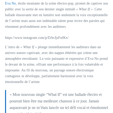
Eva No
, étoile montante de la scène électro-pop, promet de captiver son
public avec la sortie de son dernier single intitulé
« What If »
. Cette
ballade émouvante met en lumière non seulement la voix exceptionnelle
de l’artiste mais aussi son indéniable talent pour écrire des paroles qui
résonnent profondément avec les auditeurs.
https://www.instagram.com/p/DAvJjzFufKx/
L’intro de
« What If »
plonge immédiatement les auditeurs dans un
univers sonore captivant, avec des nappes éthérées qui créent une
atmosphère envoûtante. La voix puissante et expressive d’Eva No prend
le devant de la scène, offrant une performance à la fois vulnérable et
imposante. Au fil du morceau, un paysage sonore électronique
contagieux se développe, parfaitement harmonisé avec la voix
émotionnelle de l’artiste.
« Mon nouveau single “What If” est une ballade électro et
pourrait bien être ma meilleure chanson à ce jour. Jamais
auparavant je ne m’étais lancée un tel défi vocal et émotionnel