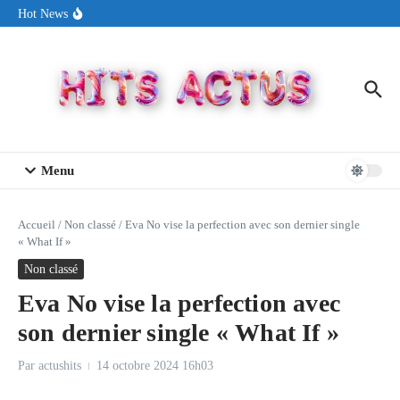
Aller au contenu
Sin Circuit sort « Pay My Tuition », un titre dance-pop au ton
Hot News
estival made in USA
Seth Walker transforme la douleur en hymne lumineux avec
« Rearview Full Of You »
ENNORD signe un moment de renouveau avec son nouveau titre
« New Day »
Menu
Accueil
/
Non classé
/
Eva No vise la perfection avec son dernier single
« What If »
Non classé
Eva No vise la perfection avec
son dernier single « What If »
Par
actushits
14 octobre 2024
16h03