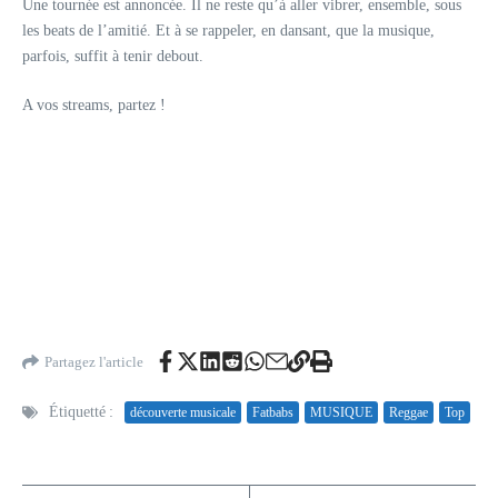
Une tournée est annoncée. Il ne reste qu’à aller vibrer, ensemble, sous
les beats de l’amitié. Et à se rappeler, en dansant, que la musique,
parfois, suffit à tenir debout.
A vos streams, partez !
Partagez l'article
Étiquetté :
découverte musicale
Fatbabs
MUSIQUE
Reggae
Top