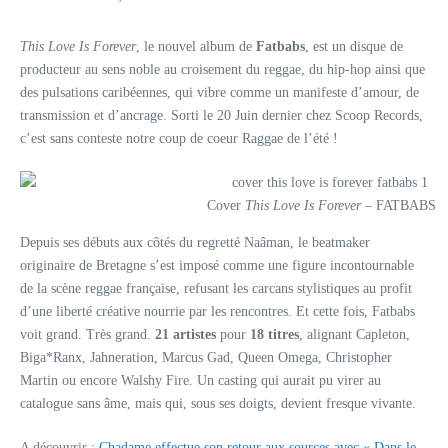
This Love Is Forever
, le nouvel album de
Fatbabs
, est un disque de
producteur au sens noble au croisement du reggae, du hip-hop ainsi que
des pulsations caribéennes, qui vibre comme un manifeste d’amour, de
transmission et d’ancrage. Sorti le 20 Juin dernier chez Scoop Records,
c’est sans conteste notre coup de coeur Raggae de l’été !
Cover
This Love Is Forever
– FATBABS
Depuis ses débuts aux côtés du regretté Naâman, le beatmaker
originaire de Bretagne s’est imposé comme une figure incontournable
de la scène reggae française, refusant les carcans stylistiques au profit
d’une liberté créative nourrie par les rencontres. Et cette fois, Fatbabs
voit grand. Très grand.
21 artistes
pour
18 titres
, alignant Capleton,
Biga*Ranx, Jahneration, Marcus Gad, Queen Omega, Christopher
Martin ou encore Walshy Fire. Un casting qui aurait pu virer au
catalogue sans âme, mais qui, sous ses doigts, devient fresque vivante.
A découvrir :
Chadame effectue son retour aux sources avec « Dans le