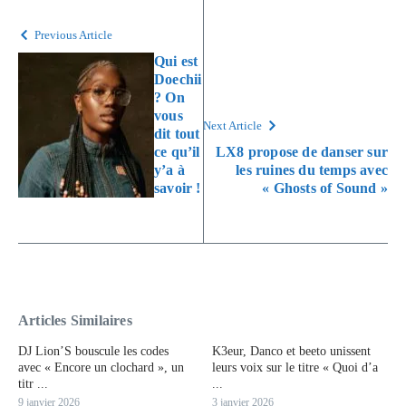
Previous Article
Qui est
Doechii
? On
vous
Next Article
dit tout
ce qu’il
LX8 propose de danser sur
y’a à
les ruines du temps avec
savoir !
« Ghosts of Sound »
Articles Similaires
DJ Lion’S bouscule les codes
K3eur, Danco et beeto unissent
avec « Encore un clochard », un
leurs voix sur le titre « Quoi d’a
titr ...
...
9 janvier 2026
3 janvier 2026