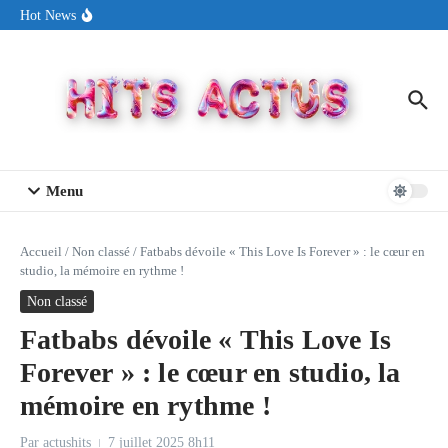
Aller au contenu
Sin Circuit sort « Pay My Tuition », un titre dance-pop au ton
Hot News
estival made in USA
Seth Walker transforme la douleur en hymne lumineux avec
« Rearview Full Of You »
ENNORD signe un moment de renouveau avec son nouveau titre
« New Day »
Menu
Accueil
/
Non classé
/
Fatbabs dévoile « This Love Is Forever » : le cœur en
studio, la mémoire en rythme !
Non classé
Fatbabs dévoile « This Love Is
Forever » : le cœur en studio, la
mémoire en rythme !
Par
actushits
7 juillet 2025
8h11