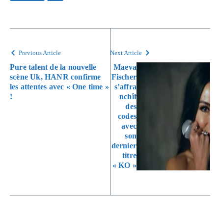
Previous Article
Next Article
Pure talent de la nouvelle
Maeva
scène Uk, HANR confirme
Fischer
les attentes avec « One time »
s’affra
!
nchît
des
codes
avec
son
dernier
titre
« KO »