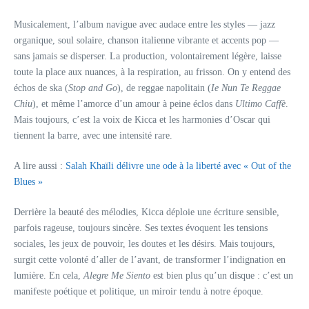
Musicalement, l’album navigue avec audace entre les styles — jazz
organique, soul solaire, chanson italienne vibrante et accents pop —
sans jamais se disperser. La production, volontairement légère, laisse
toute la place aux nuances, à la respiration, au frisson. On y entend des
échos de ska (
Stop and Go
), de reggae napolitain (
Ie Nun Te Reggae
Chiu
), et même l’amorce d’un amour à peine éclos dans
Ultimo Caffè
.
Mais toujours, c’est la voix de Kicca et les harmonies d’Oscar qui
tiennent la barre, avec une intensité rare.
A lire aussi :
Salah Khaïli délivre une ode à la liberté avec « Out of the
Blues »
Derrière la beauté des mélodies, Kicca déploie une écriture sensible,
parfois rageuse, toujours sincère. Ses textes évoquent les tensions
sociales, les jeux de pouvoir, les doutes et les désirs. Mais toujours,
surgit cette volonté d’aller de l’avant, de transformer l’indignation en
lumière. En cela,
Alegre Me Siento
est bien plus qu’un disque : c’est un
manifeste poétique et politique, un miroir tendu à notre époque.