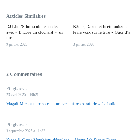
Articles Similaires
DJ Lion’S bouscule les codes
K3eur, Danco et beeto unissent
avec « Encore un clochard », un
leurs voix sur le titre « Quoi d’a
titr ...
...
9 janvier 2026
3 janvier 2026
2 Commentaires
Pingback :
23 avril 2025 a 10h21
Magali Michaut propose un nouveau titre extrait de « La bulle’
Pingback :
3 septembre 2025 a 11h33