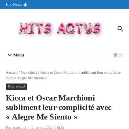
Aller au contenu
Sin Circuit sort « Pay My Tuition », un titre dance-pop au ton
Hot News
estival made in USA
Seth Walker transforme la douleur en hymne lumineux avec
« Rearview Full Of You »
ENNORD signe un moment de renouveau avec son nouveau titre
« New Day »
Menu
Accueil
/
Non classé
/
Kicca et Oscar Marchioni subliment leur complicité
avec « Alegre Me Siento »
Non classé
Kicca et Oscar Marchioni
subliment leur complicité avec
« Alegre Me Siento »
Par
actushits
11 avril 2025
14h35