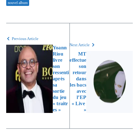
nouvel album
Previous Article
Next Article
Yoann
Riou
MT
livre
effectue
son
son
ressenti
retour
après
dans
sa
les bacs
sortie
avec
du jeu
l’EP
« traitr
« Live
es »
»