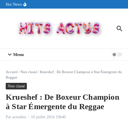
Aller au contenu
Sin Circuit sort « Pay My Tuition », un titre dance-pop au ton
Hot News
estival made in USA
Seth Walker transforme la douleur en hymne lumineux avec
« Rearview Full Of You »
ENNORD signe un moment de renouveau avec son nouveau titre
« New Day »
Menu
Accueil
/
Non classé
/
Krueshef : De Boxeur Champion à Star Émergente du
Reggae
Non classé
Krueshef : De Boxeur Champion
à Star Émergente du Reggae
Par
actushits
10 juillet 2024
19h40