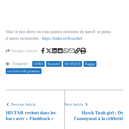
Voici le lien direct ou vous pouvez retrouvez du merch’ et pleins
d’autres exclusivités :
https://linktr.ee/Krueshef
Partagez l'article
Étiquetté :
AFRO
Krueshef
MUSIQUE
Raggae
you born with greatness
Previous Article
Next Article
HISTAR revient dans les
Hawk Tuah girl : De
bacs avec « Flashback »
l’anonymat à la célébrité