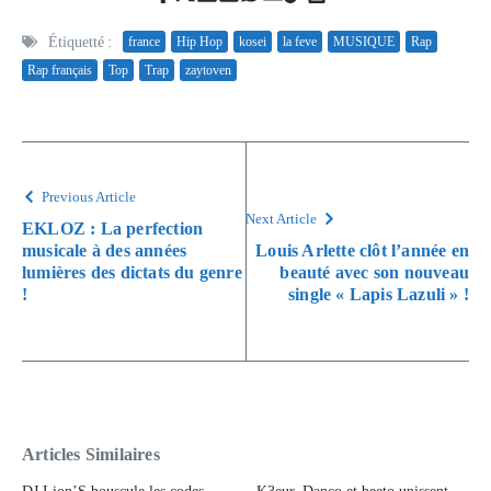
Étiquetté :
france
Hip Hop
kosei
la feve
MUSIQUE
Rap
Rap français
Top
Trap
zaytoven
Previous Article
Next Article
EKLOZ : La perfection
musicale à des années
Louis Arlette clôt l’année en
lumières des dictats du genre
beauté avec son nouveau
!
single « Lapis Lazuli » !
Articles Similaires