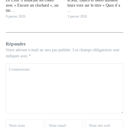
DJ Lion’S bouscule les codes
K3eur, Danco et beeto unissent
avec « Encore un clochard », un
leurs voix sur le titre « Quoi d’a
titr ...
...
9 janvier 2026
3 janvier 2026
Répondre
Votre adresse e-mail ne sera pas publiée.
Les champs obligatoires sont
indiqués avec
*