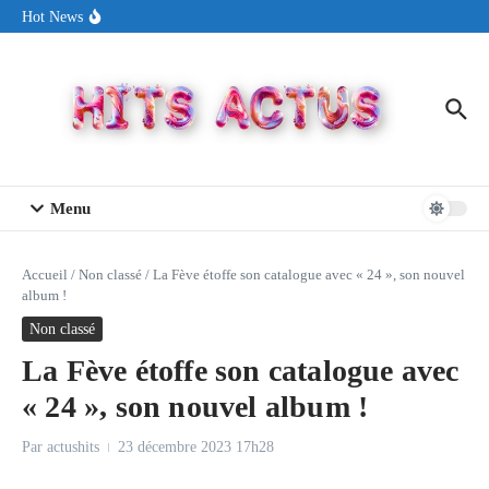
Aller au contenu
Sin Circuit sort « Pay My Tuition », un titre dance-pop au ton
Hot News
estival made in USA
Seth Walker transforme la douleur en hymne lumineux avec
« Rearview Full Of You »
ENNORD signe un moment de renouveau avec son nouveau titre
« New Day »
Menu
Accueil
/
Non classé
/
La Fève étoffe son catalogue avec « 24 », son nouvel
album !
Non classé
La Fève étoffe son catalogue avec
« 24 », son nouvel album !
Par
actushits
23 décembre 2023
17h28