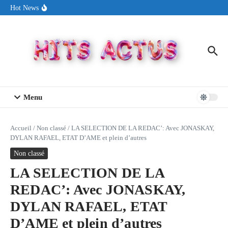
Aller au contenu
Sin Circuit sort « Pay My Tuition », un titre dance-pop au ton
Hot News
estival made in USA
Seth Walker transforme la douleur en hymne lumineux avec
« Rearview Full Of You »
ENNORD signe un moment de renouveau avec son nouveau titre
« New Day »
Menu
Accueil
/
Non classé
/
LA SELECTION DE LA REDAC’: Avec JONASKAY,
DYLAN RAFAEL, ETAT D’AME et plein d’autres
Non classé
LA SELECTION DE LA
REDAC’: Avec JONASKAY,
DYLAN RAFAEL, ETAT
D’AME et plein d’autres