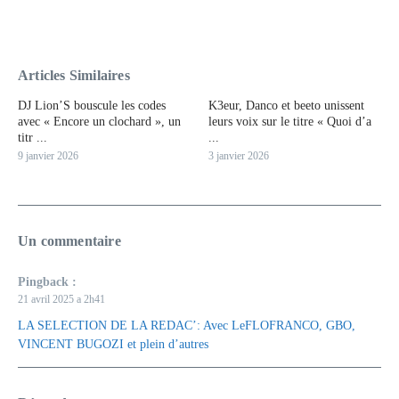
Articles Similaires
DJ Lion’S bouscule les codes
K3eur, Danco et beeto unissent
avec « Encore un clochard », un
leurs voix sur le titre « Quoi d’a
titr ...
...
9 janvier 2026
3 janvier 2026
Un commentaire
Pingback :
21 avril 2025 a 2h41
LA SELECTION DE LA REDAC’: Avec LeFLOFRANCO, GBO,
VINCENT BUGOZI et plein d’autres