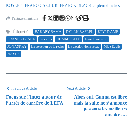
KOSLEE, FRANCOIS CLUB, FRANCK BLACK et plein d’autres
Partagez l'article
Étiquetté :
BAKARY SAMA
DYLAN RAFAEL
ETAT D'AME
FRANCK BLACK
hitsactus
HOMME BLEU
Islandmonmush
JONASKAY
La sélection de la rédac
la selection de la rédac
MUSIQUE
NAYLA
Previous Article
Next Article
Focus sur l’intox autour de
Alors oui, Gunna est libre
l’arrêt de carrière de LEFA
mais la suite ne s’annonce
pas sous les meilleurs
auspices…