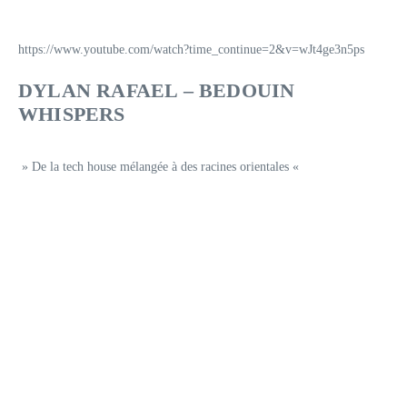
https://www.youtube.com/watch?time_continue=2&v=wJt4ge3n5ps
DYLAN RAFAEL – BEDOUIN
WHISPERS
» De la tech house mélangée à des racines orientales «