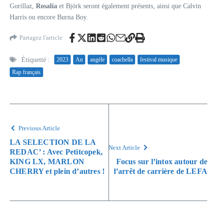
Gorillaz,
Rosalía
et Björk seront également présents, ainsi que Calvin
Harris ou encore Burna Boy.
Partagez l'article
Étiquetté :
2023
An
angèle
coachella
festival musique
Rap français
Previous Article
LA SELECTION DE LA
Next Article
REDAC’ : Avec Petitcopek,
KING LX, MARLON
Focus sur l’intox autour de
CHERRY et plein d’autres !
l’arrêt de carrière de LEFA