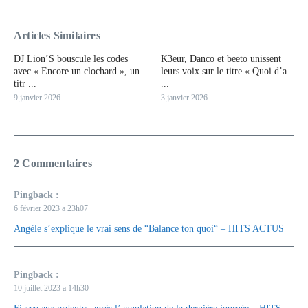
Articles Similaires
DJ Lion’S bouscule les codes
K3eur, Danco et beeto unissent
avec « Encore un clochard », un
leurs voix sur le titre « Quoi d’a
titr ...
...
9 janvier 2026
3 janvier 2026
2 Commentaires
Pingback :
6 février 2023 a 23h07
Angèle s’explique le vrai sens de “Balance ton quoi“ – HITS ACTUS
Pingback :
10 juillet 2023 a 14h30