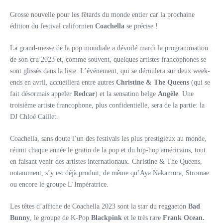
Grosse nouvelle pour les fêtards du monde entier car la prochaine
édition du festival californien
Coachella
se précise !
La grand-messe de la pop mondiale a dévoilé mardi la programmation
de son cru 2023 et, comme souvent, quelques artistes francophones se
sont glissés dans la liste. L’événement, qui se déroulera sur deux week-
ends en avril, accueillera entre autres
Christine & The Queens
(qui se
fait désormais appeler
Redcar
) et la sensation belge
Angèle
. Une
troisième artiste francophone, plus confidentielle, sera de la partie: la
DJ Chloé Caillet.
Coachella, sans doute l’un des festivals les plus prestigieux au monde,
réunit chaque année le gratin de la pop et du hip-hop américains, tout
en faisant venir des artistes internationaux. Christine & The Queens,
notamment, s’y est déjà produit, de même qu’Aya Nakamura, Stromae
ou encore le groupe L’Impératrice.
Les têtes d’affiche de Coachella 2023 sont la star du reggaeton
Bad
Bunny
, le groupe de K-Pop
Blackpink
et le très rare
Frank Ocean.