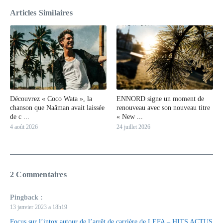
Articles Similaires
Découvrez « Coco Wata », la
ENNORD signe un moment de
chanson que Naâman avait laissée
renouveau avec son nouveau titre
de c ...
« New ...
4 août 2026
24 juillet 2026
2 Commentaires
Pingback :
13 janvier 2023 a 18h19
Focus sur l’intox autour de l’arrêt de carrière de LEFA – HITS ACTUS