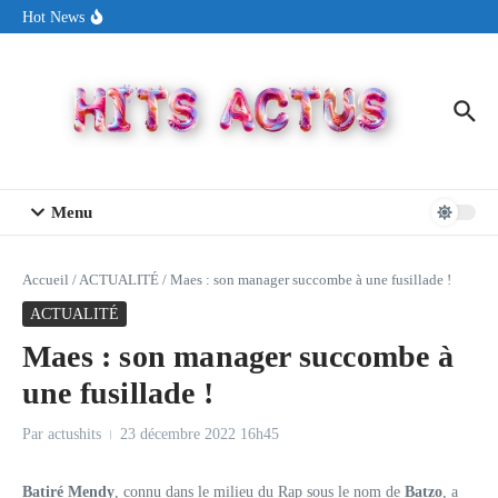
Aller au contenu
Sin Circuit sort « Pay My Tuition », un titre dance-pop au ton
Hot News
estival made in USA
Seth Walker transforme la douleur en hymne lumineux avec
« Rearview Full Of You »
ENNORD signe un moment de renouveau avec son nouveau titre
« New Day »
Menu
Accueil
/
ACTUALITÉ
/
Maes : son manager succombe à une fusillade !
ACTUALITÉ
Maes : son manager succombe à
une fusillade !
Par
actushits
23 décembre 2022
16h45
Batiré Mendy
, connu dans le milieu du Rap sous le nom de
Batzo
, a