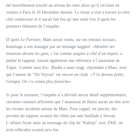
été mortellement touché au niveau du cœur alors qu’il circulait en
voiture à Paris le 16 Décembre dernier. Le tireur a visé à travers la vitre
côté conducteur et n’aurait fait feu qu’une seule fois d’après les
premiers éléments de l’enquête.
D’après
Le Parisien
, Maes aurait rendu, sur ses réseaux sociaux,
hommage à son manager par un message suggéré. «
Montrer ses
émotions devant les gens, c’est comme saigner à côté d’un requin
, a
publié le rappeur, faisant également une référence à l’assassinat de
Tupac.
Combat sans fin
». Booba a aussi réagi, répondant à Maes, avec
qui l’auteur de “92i Veyron” est encore en clash. «
T’es devenu poète,
Georgey. On t’a connu plus farouche
».
Si pour le moment, l’enquête n’a dévoilé aucun détail supplémentaire,
certaines rumeurs affirment que l’assassinat de Batzo aurait un lien avec
les récents incidents autour de Maes. Pour rappel, en janvier, des
proches du rappeur avaient été ciblés par une fusillade à Sevran.
L’affaire ferait suite au tournage du clip de “Kalenji” avec ZKR, où
trois véhicules avaient pris feu.