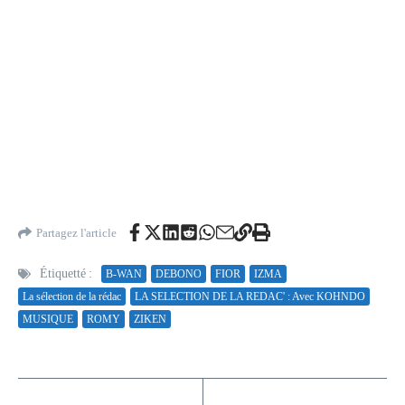
Partagez l'article
Étiquetté :
B-WAN
DEBONO
FIOR
IZMA
La sélection de la rédac
LA SELECTION DE LA REDAC' : Avec KOHNDO
MUSIQUE
ROMY
ZIKEN