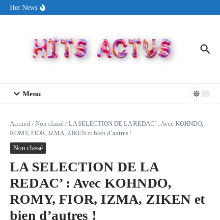
Aller au contenu
Sin Circuit sort « Pay My Tuition », un titre dance-pop au ton
Hot News
estival made in USA
Seth Walker transforme la douleur en hymne lumineux avec
« Rearview Full Of You »
ENNORD signe un moment de renouveau avec son nouveau titre
« New Day »
Menu
Accueil
/
Non classé
/
LA SELECTION DE LA REDAC’ : Avec KOHNDO,
ROMY, FIOR, IZMA, ZIKEN et bien d’autres !
Non classé
LA SELECTION DE LA
REDAC’ : Avec KOHNDO,
ROMY, FIOR, IZMA, ZIKEN et
bien d’autres !