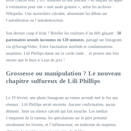
avoir couché avec 1 057 hommes en une journée – en lançant un appel
à volontaires pour une « nuit anale gratuite », selon les archives
Wikipedia. Une surenchère calculée, alimentant les débats sur
l’autodérision ou l’autodestruction.
Son dernier coup d’éclat ? Révéler les coulisses d’un défi glaçant :
50
partenaires sexuels inconnus en 120 minutes
, partagé sur Instagram
via @SavageVideo. Entre fascination morbide et condamnations
unanimes, Lili Phillips danse sur la corde raide… et prouve une fois
encore que le buzz n’a pas de prix !
Grossesse ou manipulation ? Le nouveau
chapitre sulfureux de Lili Phillips
Le 19 février, une photo Instagram au ventre arrondi met le feu aux
réseaux : Lili Phillips serait enceinte. Aucune confirmation, aucun
démenti. Juste un silence calculé qui fait mouche. Les médias
s’emparent de la rumeur, les spéculations sur le père présumé
envahissent les forums, et l’influenceuse, en maîtresse du suspense,