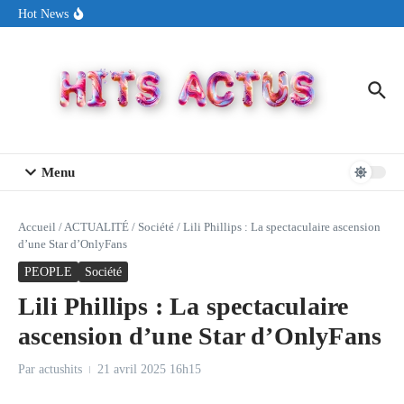
Aller au contenu
Sin Circuit sort « Pay My Tuition », un titre dance-pop au ton
Hot News
estival made in USA
Seth Walker transforme la douleur en hymne lumineux avec
« Rearview Full Of You »
ENNORD signe un moment de renouveau avec son nouveau titre
« New Day »
Menu
Accueil
/
ACTUALITÉ
/
Société
/
Lili Phillips : La spectaculaire ascension
d’une Star d’OnlyFans
PEOPLE
Société
Lili Phillips : La spectaculaire
ascension d’une Star d’OnlyFans
Par
actushits
21 avril 2025
16h15