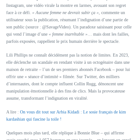
Instagram, une vidéo virale la montre en larmes, avouant son regret
face à ce défi.
« Aucune femme ne devrait subir ça »
, commente un
utilisateur sous la publication, résumant l’indignation d’une partie de
son public (source : @SavageVideo). Un paradoxe saisissant pour celle
qui vend l’image d’une
« femme inarrêtable »
… mais dont les failles,
parfois exposées, rappellent le prix humain derrière le spectacle.
Lili Phillips ne connaît décidément pas la notion de limites. En 2023,
elle déclenche un scandale en rendant visite à un octogénaire dans une
maison de retraite – l’un de ses premiers abonnés Facebook – pour lui
offrir une « séance d’intimité » filmée. Sur Twitter, des milliers
d’internautes, dont le compte influent Collin Rugg, dénoncent une
manipulation émotionnelle à des fins de clics. Mais la provocateuse
assume, transformant l’indignation en viralité.
A lire :
On vous dit tout sur Arbia Kidadi : Le sosie français de kim
kardashian qui fascine la toile !
Quelques mois plus tard, elle réplique à Bonnie Blue – qui affirme