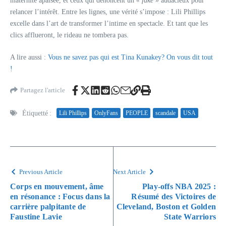
maternité apaisée, et ceux qui dénoncent un
« fake »
audacieux pour
relancer l’intérêt. Entre les lignes, une vérité s’impose : Lili Phillips
excelle dans l’art de transformer l’intime en spectacle. Et tant que les
clics afflueront, le rideau ne tombera pas.
A lire aussi :
Vous ne savez pas qui est Tina Kunakey? On vous dit tout
!
Partagez l'article
Étiquetté :
Lili Phillips
OnlyFans
PEOPLE
scandale
USA
Previous Article
Next Article
Corps en mouvement, âme
Play-offs NBA 2025 :
en résonance : Focus dans la
Résumé des Victoires de
carrière palpitante de
Cleveland, Boston et Golden
Faustine Lavie
State Warriors