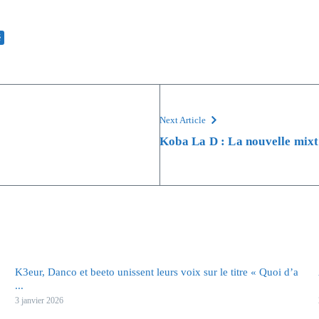
é
Next Article
Koba La D : La nouvelle mixta
K3eur, Danco et beeto unissent leurs voix sur le titre « Quoi d’a
...
3 janvier 2026