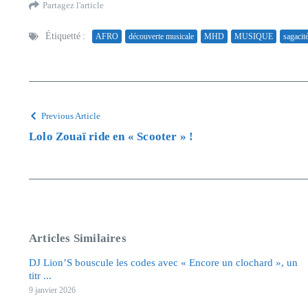
Partagez l'article
Étiquetté :
AFRO
découverte musicale
MHD
MUSIQUE
sagacit
Previous Article
Lolo Zouaï ride en « Scooter » !
Articles Similaires
DJ Lion’S bouscule les codes avec « Encore un clochard », un
titr ...
9 janvier 2026