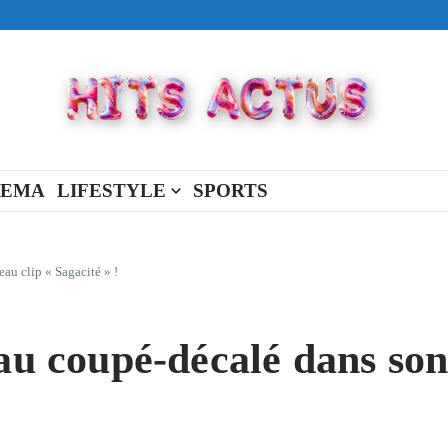
ival made in USA
view Full Of You »
« New Day »
NEMA
LIFESTYLE
SPORTS
u clip « Sagacité » !
coupé-décalé dans son 