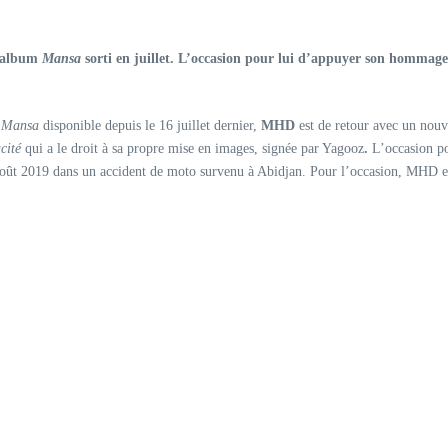
n album
Mansa
sorti en juillet. L’occasion pour lui d’appuyer son hommage à
é
Mansa
disponible depuis le 16 juillet dernier,
MHD
est de retour avec un nouv
cité
qui a le droit à sa propre mise en images, signée par Yagooz
.
L’occasion p
 en août 2019 dans un accident de moto survenu à Abidjan. Pour l’occasion, MHD 