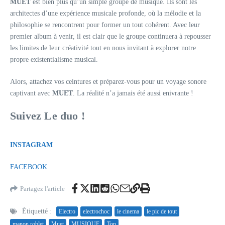
MUET
est bien plus qu’un simple groupe de musique. Ils sont les
architectes d’une expérience musicale profonde, où la mélodie et la
philosophie se rencontrent pour former un tout cohérent. Avec leur
premier album à venir, il est clair que le groupe continuera à repousser
les limites de leur créativité tout en nous invitant à explorer notre
propre existentialisme musical.
Alors, attachez vos ceintures et préparez-vous pour un voyage sonore
captivant avec
MUET
. La réalité n’a jamais été aussi enivrante !
Suivez Le duo !
INSTAGRAM
FACEBOOK
Partagez l'article
Étiquetté :
Electro
electrochoc
le cinema
le pic de tout
manon roblet
Muet
MUSIQUE
Top