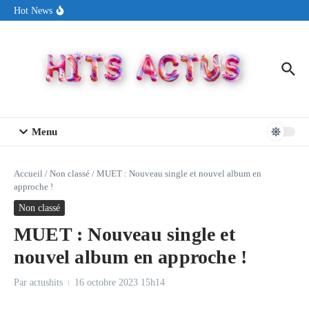
Aller au contenu
Sin Circuit sort « Pay My Tuition », un titre dance-pop au ton
Hot News
estival made in USA
Seth Walker transforme la douleur en hymne lumineux avec
« Rearview Full Of You »
ENNORD signe un moment de renouveau avec son nouveau titre
« New Day »
Menu
Accueil
/
Non classé
/
MUET : Nouveau single et nouvel album en
approche !
Non classé
MUET : Nouveau single et
nouvel album en approche !
Par
actushits
16 octobre 2023
15h14