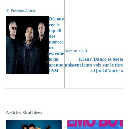
Previous Article
Découv
rez le
top 10
des
morcea
ux
Next Article
essentie
ls du
K3eur, Danco et beeto
groupe
unissent leurs voix sur le titre
IAM
« Quoi d’autre »
Articles Similaires