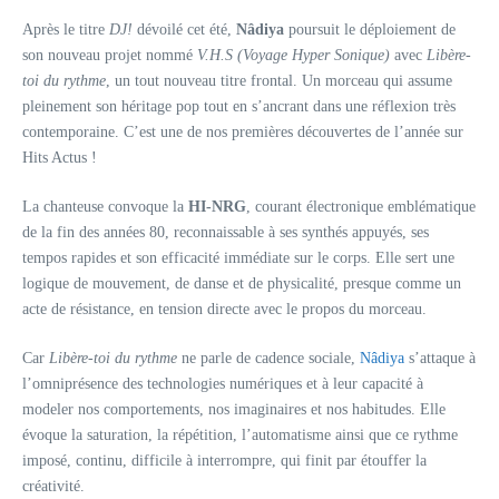
Après le titre
DJ!
dévoilé cet été,
Nâdiya
poursuit le déploiement de
son nouveau projet nommé
V.H.S (Voyage Hyper Sonique)
avec
Libère-
toi du rythme
, un tout nouveau titre frontal. Un morceau qui assume
pleinement son héritage pop tout en s’ancrant dans une réflexion très
contemporaine. C’est une de nos premières découvertes de l’année sur
Hits Actus !
La chanteuse convoque la
HI-NRG
, courant électronique emblématique
de la fin des années 80, reconnaissable à ses synthés appuyés, ses
tempos rapides et son efficacité immédiate sur le corps. Elle sert une
logique de mouvement, de danse et de physicalité, presque comme un
acte de résistance, en tension directe avec le propos du morceau.
Car
Libère-toi du rythme
ne parle de cadence sociale,
Nâdiya
s’attaque à
l’omniprésence des technologies numériques et à leur capacité à
modeler nos comportements, nos imaginaires et nos habitudes. Elle
évoque la saturation, la répétition, l’automatisme ainsi que ce rythme
imposé, continu, difficile à interrompre, qui finit par étouffer la
créativité.