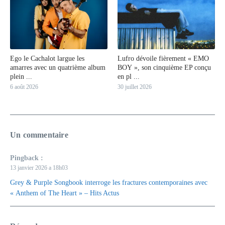
Ego le Cachalot largue les
Lufro dévoile fièrement « EMO
amarres avec un quatrième album
BOY », son cinquième EP conçu
plein ...
en pl ...
6 août 2026
30 juillet 2026
Un commentaire
Pingback :
13 janvier 2026 a 18h03
Grey & Purple Songbook interroge les fractures contemporaines avec
« Anthem of The Heart » – Hits Actus