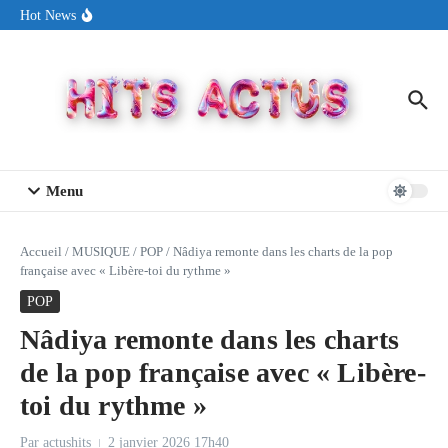
Aller au contenu
Sin Circuit sort « Pay My Tuition », un titre dance-pop au ton
Hot News
estival made in USA
Seth Walker transforme la douleur en hymne lumineux avec
« Rearview Full Of You »
ENNORD signe un moment de renouveau avec son nouveau titre
« New Day »
Menu
Accueil
/
MUSIQUE
/
POP
/
Nâdiya remonte dans les charts de la pop
française avec « Libère-toi du rythme »
POP
Nâdiya remonte dans les charts
de la pop française avec « Libère-
toi du rythme »
Par
actushits
2 janvier 2026
17h40