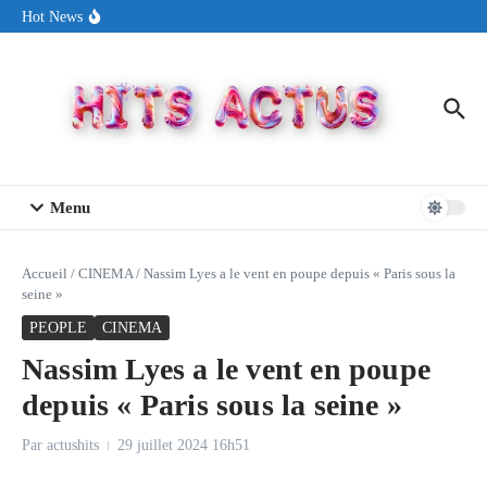
Aller au contenu
Sin Circuit sort « Pay My Tuition », un titre dance-pop au ton
Hot News
estival made in USA
Seth Walker transforme la douleur en hymne lumineux avec
« Rearview Full Of You »
ENNORD signe un moment de renouveau avec son nouveau titre
« New Day »
Menu
Accueil
/
CINEMA
/
Nassim Lyes a le vent en poupe depuis « Paris sous la
seine »
PEOPLE
CINEMA
Nassim Lyes a le vent en poupe
depuis « Paris sous la seine »
Par
actushits
29 juillet 2024
16h51